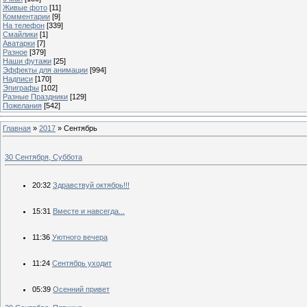
Живые фото
[11]
Комментарии
[9]
На телефон
[339]
Смайлики
[1]
Аватарки
[7]
Разное
[379]
Наши футажи
[25]
Эффекты для анимации
[994]
Надписи
[170]
Эпиграфы
[102]
Разные Праздники
[129]
Пожелания
[542]
Главная
»
2017
»
Сентябрь
30 Сентября, Суббота
20:32
Здравствуй октябрь!!!
15:31
Вместе и навсегда...
11:36
Уютного вечера
11:24
Сентябрь уходит
05:39
Осенний привет