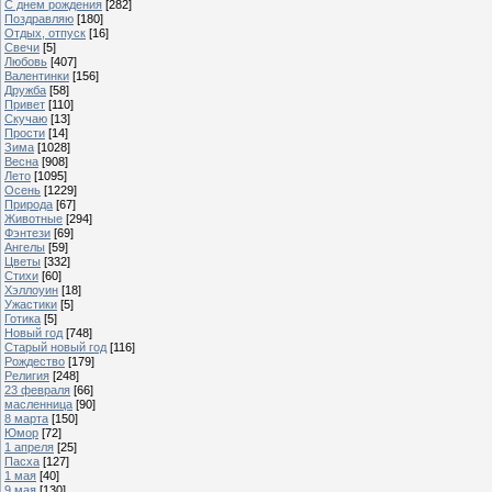
С днем рождения
[282]
Поздравляю
[180]
Отдых, отпуск
[16]
Свечи
[5]
Любовь
[407]
Валентинки
[156]
Дружба
[58]
Привет
[110]
Скучаю
[13]
Прости
[14]
Зима
[1028]
Весна
[908]
Лето
[1095]
Осень
[1229]
Природа
[67]
Животные
[294]
Фэнтези
[69]
Ангелы
[59]
Цветы
[332]
Стихи
[60]
Хэллоуин
[18]
Ужастики
[5]
Готика
[5]
Новый год
[748]
Старый новый год
[116]
Рождество
[179]
Религия
[248]
23 февраля
[66]
масленница
[90]
8 марта
[150]
Юмор
[72]
1 апреля
[25]
Пасха
[127]
1 мая
[40]
9 мая
[130]