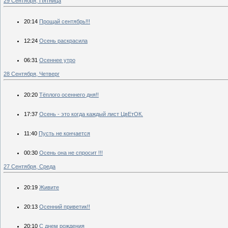
29 Сентября, Пятница
20:14
Прощай сентябрь!!!
12:24
Осень раскрасила
06:31
Осеннее утро
28 Сентября, Четверг
20:20
Тёплого осеннего дня!!
17:37
Осень - это когда каждый лист ЦвЕтОК.
11:40
Пусть не кончается
00:30
Осень она не спросит !!!
27 Сентября, Среда
20:19
Живите
20:13
Осенний приветик!!
20:10
С днем рождения