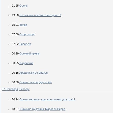
21:25
Осень
19:50
Сказочных осенних выходных!!!
15:21
Волки
07:50
Скоро,скоро
07:22
Берегите
00:29
Осенний привет
00:25
Индейская
00:15
Амазонка и ее Друзья
00:00
Осень ты в сердце моём
07 Сентября, Четверг
20:14
Осень, пятница, ура. все гуляем до утра!!!!
18:27
У камина.Художник Марсель Ридер