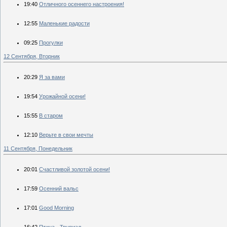
19:40
Отличного осеннего настроения!
12:55
Маленькие радости
09:25
Прогулки
12 Сентября, Вторник
20:29
Я за вами
19:54
Урожайной осени!
15:55
В старом
12:10
Верьте в свои мечты
11 Сентября, Понедельник
20:01
Счастливой золотой осени!
17:59
Осенний вальс
17:01
Good Morning
16:42
Птица - Трупиал