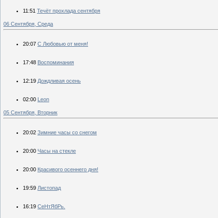
11:51
Течёт прохлада сентября
06 Сентября, Среда
20:07
С Любовью от меня!
17:48
Воспоминания
12:19
Дождливая осень
02:00
Leon
05 Сентября, Вторник
20:02
Зимние часы со снегом
20:00
Часы на стекле
20:00
Красивого осеннего дня!
19:59
Листопад
16:19
СеНтЯбРь.