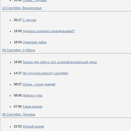
10 Сентября, Воскресенье
20:17
С другом
19:55
Удачного осеннего понедельника!!!
18:04
Одинокая чайка
09 Сентября, Суббота
19:58
Только для тебя в этот осенний воскресный день!
14:27
Не упустите красоту сентября
08:57
Осень - сезон дождей
08:06
Доброго утра
07:56
Такая разная
08 Сентября, Пятница
22:53
Уютной осени!