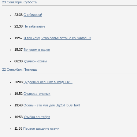
23 Сентября, Суббота
23:36
С юбилеем!
22:38
Не забывайте
19:57
Я так хочу, чтоб бабье лето не кончалось!!!
15:37
Вечером в парке
06:30
Удачной охоты
22 Сентября, Пятница
20:08
Чудесных осенних выходных!!!
19:52
Очаровательных
19:48
Осень - это миг для ВдОхНоВеНиЯ!
16:53
Улыбка сентября
11:58
Первое дыхание осени