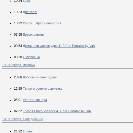
10:24
Love
10:23
Для тебя!
10:22
Футаж _ Драгоценности 1
07:58
Время дарить
00:53
Домашняя Фотостудия 11.0 Rus Portable by Valx
00:30
С любовью
19 Сентября, Вторник
20:06
Доброго осеннего дня!!!
12:59
Теплого осеннего денечка
06:01
Уютного вечера
02:32
TeoreX PhotoScissors 4.0 Rus Portable by Valx
18 Сентября, Понедельник
21:22
Осень