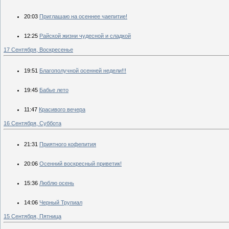
20:03
Приглашаю на осеннее чаепитие!
12:25
Райской жизни чудесной и сладкой
17 Сентября, Воскресенье
19:51
Благополучной осенней недели!!!
19:45
Бабье лето
11:47
Красивого вечера
16 Сентября, Суббота
21:31
Приятного кофепития
20:06
Осенний воскресный приветик!
15:36
Люблю осень
14:06
Черный Трупиал
15 Сентября, Пятница