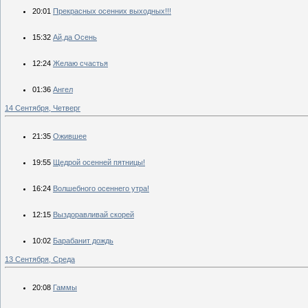
20:01
Прекрасных осенних выходных!!!
15:32
Ай,да Осень
12:24
Желаю счастья
01:36
Ангел
14 Сентября, Четверг
21:35
Ожившее
19:55
Щедрой осенней пятницы!
16:24
Волшебного осеннего утра!
12:15
Выздоравливай скорей
10:02
Барабанит дождь
13 Сентября, Среда
20:08
Гаммы