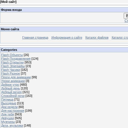
[
Мой сайт
]
Форма входа
В
Ст
Меню сайта
Главная страница
Информация о сайте
Каталог файлов
Каталог ст
Categories
Flash Объекты
[26]
Flash Поздравления
[124]
Flash Открытки
[953]
Flash Эпиграфы
[23]
Flash Часики
[182]
Flash Разное
[37]
Проги для анимации
[99]
Уроки анимации
[3]
Доброе утро
[480]
Добрый день
[120]
Добрый вечер
[321]
Спокойной ночи
[163]
Пятница
[71]
Выходные
[113]
Дни недели
[60]
Для настроения
[199]
Для тебя
[563]
Девушки
[505]
Мужчины
[23]
Дети, мультики
[148]