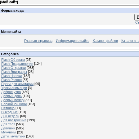
[
Мой сайт
]
Форма входа
В
Ст
Меню сайта
Главная страница
Информация о сайте
Каталог файлов
Каталог ст
Categories
Flash Объекты
[26]
Flash Поздравления
[124]
Flash Открытки
[953]
Flash Эпиграфы
[23]
Flash Часики
[182]
Flash Разное
[37]
Проги для анимации
[99]
Уроки анимации
[3]
Доброе утро
[480]
Добрый день
[120]
Добрый вечер
[321]
Спокойной ночи
[163]
Пятница
[71]
Выходные
[113]
Дни недели
[60]
Для настроения
[199]
Для тебя
[563]
Девушки
[505]
Мужчины
[23]
Дети, мультики
[148]