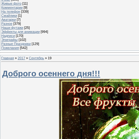
Живые фото
[11]
Комментарии
[9]
На телефон
[339]
Смайлики
[1]
Аватарки
[7]
Разное
[379]
Наши футажи
[25]
Эффекты для анимации
[994]
Надписи
[170]
Эпиграфы
[102]
Разные Праздники
[129]
Пожелания
[542]
Главная
»
2017
»
Сентябрь
»
19
Доброго осеннего дня!!!