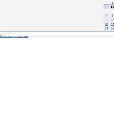
«
Пн
Вт
4
5
11
12
18
19
25
26
Полная версия сайта