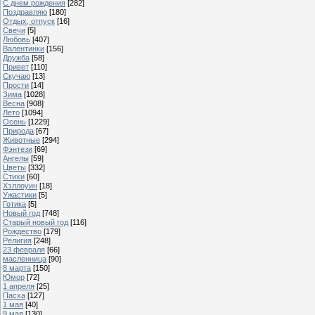
С днем рождения
[282]
Поздравляю
[180]
Отдых, отпуск
[16]
Свечи
[5]
Любовь
[407]
Валентинки
[156]
Дружба
[58]
Привет
[110]
Скучаю
[13]
Прости
[14]
Зима
[1028]
Весна
[908]
Лето
[1094]
Осень
[1229]
Природа
[67]
Животные
[294]
Фэнтези
[69]
Ангелы
[59]
Цветы
[332]
Стихи
[60]
Хэллоуин
[18]
Ужастики
[5]
Готика
[5]
Новый год
[748]
Старый новый год
[116]
Рождество
[179]
Религия
[248]
23 февраля
[66]
масленница
[90]
8 марта
[150]
Юмор
[72]
1 апреля
[25]
Пасха
[127]
1 мая
[40]
9 мая
[130]