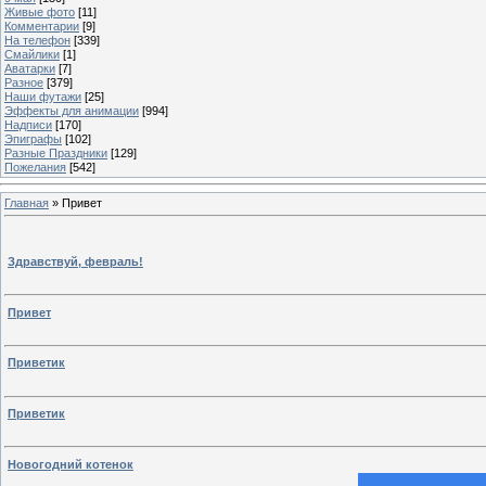
Живые фото
[11]
Комментарии
[9]
На телефон
[339]
Смайлики
[1]
Аватарки
[7]
Разное
[379]
Наши футажи
[25]
Эффекты для анимации
[994]
Надписи
[170]
Эпиграфы
[102]
Разные Праздники
[129]
Пожелания
[542]
Главная
»
Привет
Здравствуй, февраль!
Привет
Приветик
Приветик
Новогодний котенок