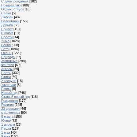
С днем рождения
[282]
Поздравляю
[180]
Отдых, отпуск
[16]
Свечи
[5]
Любовь
[407]
Валентинки
[156]
Дружба
[58]
Привет
[110]
Скучаю
[13]
Прости
[14]
Зима
[1028]
Весна
[908]
Лето
[1094]
Осень
[1229]
Природа
[67]
Животные
[294]
Фэнтези
[69]
Ангелы
[59]
Цветы
[332]
Стихи
[60]
Хэллоуин
[18]
Ужастики
[5]
Готика
[5]
Новый год
[748]
Старый новый год
[116]
Рождество
[179]
Религия
[248]
23 февраля
[66]
масленница
[90]
8 марта
[150]
Юмор
[72]
1 апреля
[25]
Пасха
[127]
1 мая
[40]
9 мая
[130]