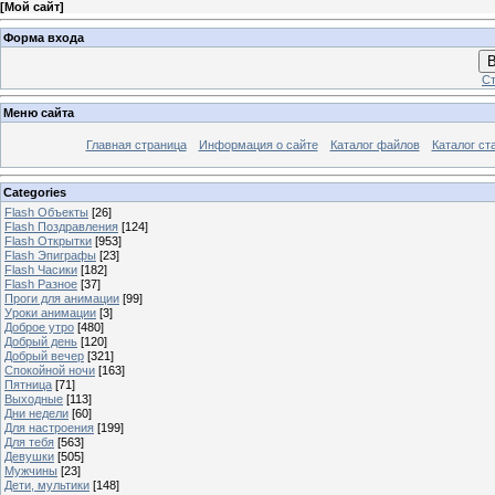
[
Мой сайт
]
Форма входа
В
Ст
Меню сайта
Главная страница
Информация о сайте
Каталог файлов
Каталог ст
Categories
Flash Объекты
[26]
Flash Поздравления
[124]
Flash Открытки
[953]
Flash Эпиграфы
[23]
Flash Часики
[182]
Flash Разное
[37]
Проги для анимации
[99]
Уроки анимации
[3]
Доброе утро
[480]
Добрый день
[120]
Добрый вечер
[321]
Спокойной ночи
[163]
Пятница
[71]
Выходные
[113]
Дни недели
[60]
Для настроения
[199]
Для тебя
[563]
Девушки
[505]
Мужчины
[23]
Дети, мультики
[148]