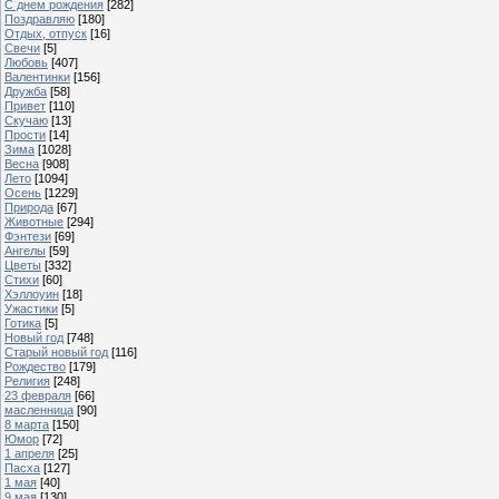
С днем рождения
[282]
Поздравляю
[180]
Отдых, отпуск
[16]
Свечи
[5]
Любовь
[407]
Валентинки
[156]
Дружба
[58]
Привет
[110]
Скучаю
[13]
Прости
[14]
Зима
[1028]
Весна
[908]
Лето
[1094]
Осень
[1229]
Природа
[67]
Животные
[294]
Фэнтези
[69]
Ангелы
[59]
Цветы
[332]
Стихи
[60]
Хэллоуин
[18]
Ужастики
[5]
Готика
[5]
Новый год
[748]
Старый новый год
[116]
Рождество
[179]
Религия
[248]
23 февраля
[66]
масленница
[90]
8 марта
[150]
Юмор
[72]
1 апреля
[25]
Пасха
[127]
1 мая
[40]
9 мая
[130]