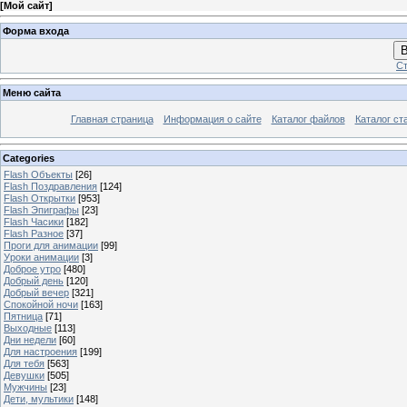
[
Мой сайт
]
Форма входа
В
Ст
Меню сайта
Главная страница
Информация о сайте
Каталог файлов
Каталог ст
Categories
Flash Объекты
[26]
Flash Поздравления
[124]
Flash Открытки
[953]
Flash Эпиграфы
[23]
Flash Часики
[182]
Flash Разное
[37]
Проги для анимации
[99]
Уроки анимации
[3]
Доброе утро
[480]
Добрый день
[120]
Добрый вечер
[321]
Спокойной ночи
[163]
Пятница
[71]
Выходные
[113]
Дни недели
[60]
Для настроения
[199]
Для тебя
[563]
Девушки
[505]
Мужчины
[23]
Дети, мультики
[148]