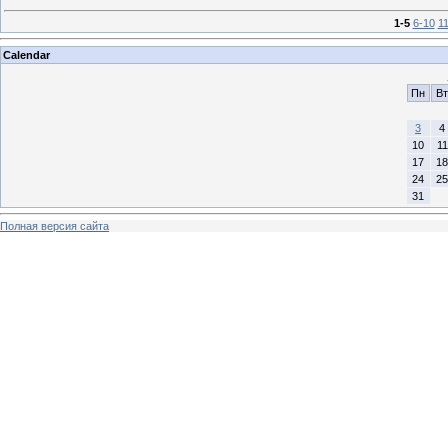
1-5
6-10
1
Calendar
Пн
Вт
3
4
10
11
17
18
24
25
31
Полная версия сайта