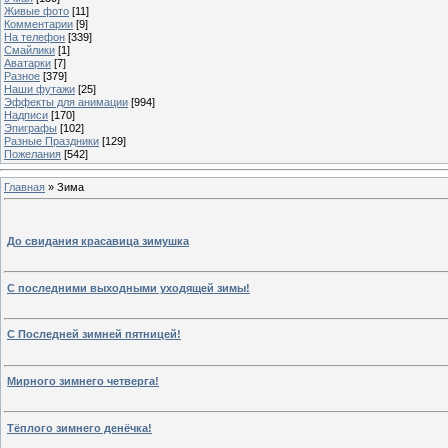
Живые фото
[11]
Комментарии
[9]
На телефон
[339]
Смайлики
[1]
Аватарки
[7]
Разное
[379]
Наши футажи
[25]
Эффекты для анимации
[994]
Надписи
[170]
Эпиграфы
[102]
Разные Праздники
[129]
Пожелания
[542]
Главная
»
Зима
До свидания красавица зимушка
С последними выходными уходящей зимы!
С Последней зимней пятницей!
Мирного зимнего четверга!
Тёплого зимнего денёчка!