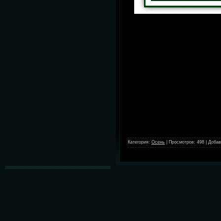
good morning
cat
(31)
(29)
photo
Coffee
(29)
(28)
23 февраля
(27)
Hearthfire
(26)
#instagram
snow
(24)
(24)
magic box
magiс
(23)
(20)
Autumn
(20)
animated photo
(18)
cartoon
Instagram
(18)
(18)
Mila Marquis
(17)
Категория:
Осень
|
Просмотров:
498
|
Добав
LEILA
SHISHKINA.ДЕВУШКА.РЕТРО
(16)
ludmila tkachewa
(16)
Girl
animation gif
(16)
(16)
new year
(15)
gif анимации
(14)
1 мая
Artist