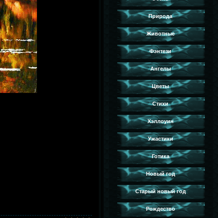
Природа
Животные
Фэнтези
Ангелы
Цветы
Стихи
Хэллоуин
Ужастики
Готика
Новый год
Старый новый год
Рождество