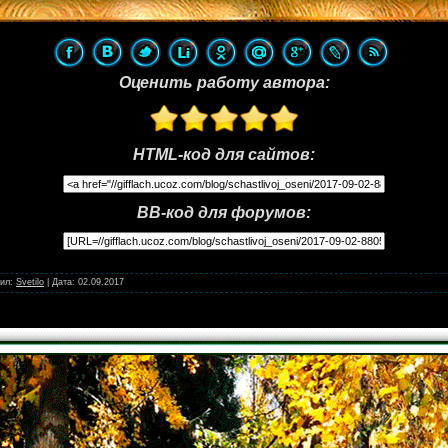
Оценить работу автора:
HTML-код для сайтов:
BB-код для форумов:
ил:
Svetilo
|
Дата:
02.09.2017