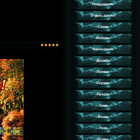
Поздравляю
Отдых, отпуск
Свечи
Любовь
Валентинки
Дружба
Привет
Скучаю
Прости
Зима
Весна
Лето
Осень