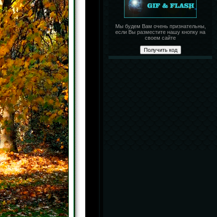
Мы будем Вам очень признательны,
если Вы разместите нашу кнопку на
своем сайте