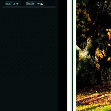
sima
Svetilo
(325)
(230)
GIF анимация
(190)
LEILA SHISHKINA.lelochka08
(152)
photo animated
(142)
painting
(138)
illustration
(129)
kartinka
love
(117)
(90)
christmas
8 марта
(87)
(82)
gifка
png
(67)
(56)
#animated
art
(50)
(47)
illustranion
DiZa
(46)
(45)
flach
Photography
(45)
(44)
cards
9 мая
(44)
(39)
lelochka08.gif.авторская
анимация
(38)
For You
(32)