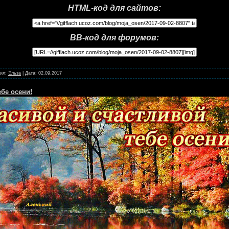
HTML-код для сайтов:
BB-код для форумов:
ил:
Эльза
|
Дата:
02.09.2017
бе осени!