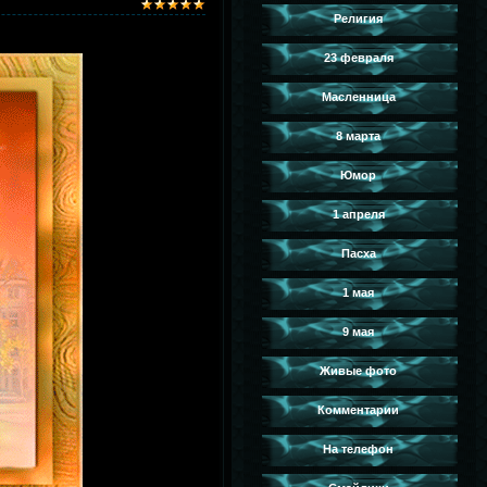
Религия
23 февраля
Масленница
8 марта
Юмор
1 апреля
Пасха
1 мая
9 мая
Живые фото
Комментарии
На телефон