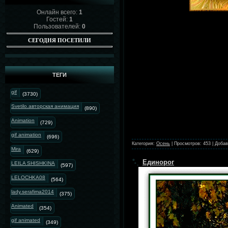
Онлайн всего:
1
Гостей:
1
Пользователей:
0
СЕГОДНЯ ПОСЕТИЛИ
ТЕГИ
gif
(3730)
Svetilo.авторская анимация
(890)
Animation
(729)
gif animation
(696)
Категория:
Осень
|
Просмотров:
453
|
Добав
Mira
(629)
Единорог
LEILA SHISHKINA
(597)
LELOCHKA08
(564)
lady.serafima2014
(375)
Animated
(354)
gif animated
(349)