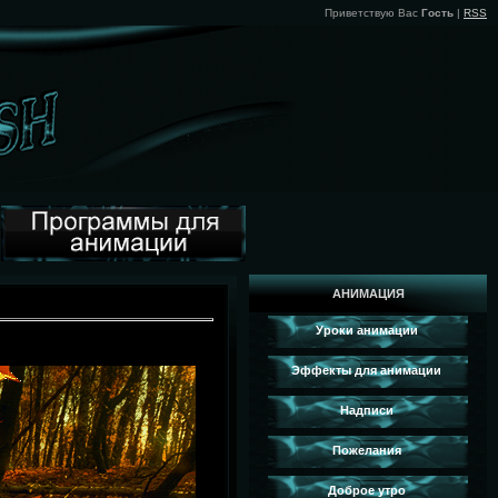
Приветствую Вас
Гость
|
RSS
АНИМАЦИЯ
Уроки анимации
Эффекты для анимации
Надписи
Пожелания
Доброе утро