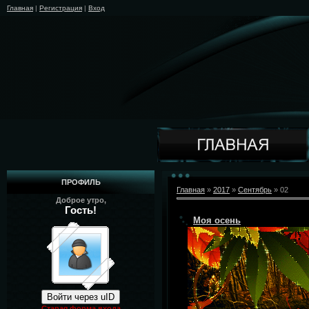
Главная
|
Регистрация
|
Вход
ПРОФИЛЬ
Главная
»
2017
»
Сентябрь
»
02
Доброе утро,
Гость!
Моя осень
Войти через uID
Старая форма входа