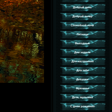
Добрый день
Добрый вечер
Спокойной ночи
Пятница
Выходные
Дни недели
Для настроения
Для тебя
Девушки
Мужчины
Дети, мультики
С днем рождения