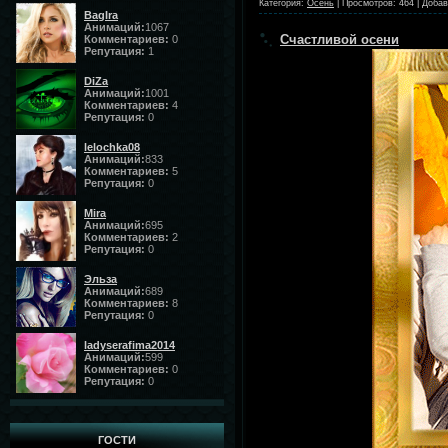
Категория:
Осень
|
Просмотров:
464
|
Добав
BagIra
Анимаций:
1067
Счастливой осени
Комментариев:
0
Репутация:
1
DiZa
Анимаций:
1001
Комментариев:
4
Репутация:
0
lelochka08
Анимаций:
833
Комментариев:
5
Репутация:
0
Mira
Анимаций:
695
Комментариев:
2
Репутация:
0
Эльза
Анимаций:
689
Комментариев:
8
Репутация:
0
ladyserafima2014
Анимаций:
599
Комментариев:
0
Репутация:
0
ГОСТИ