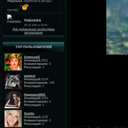
Для добавления необходима
авторизация
ТОП ПОЛЬЗОВАТЕЛЕЙ
Аленький
Анимаций:
3811
Комментариев:
6
Репутация:
3
pasigut
Анимаций:
2034
Комментариев:
146
Репутация:
2
Надюшка4501
Анимаций:
1281
Комментариев:
0
Репутация:
0
Svetilo
Анимаций:
1135
Комментариев:
0
Репутация:
0