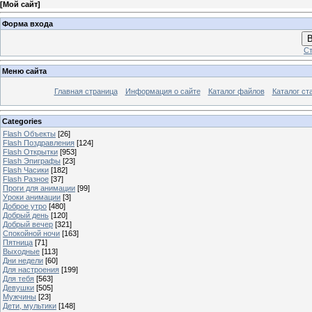
[
Мой сайт
]
Форма входа
В
Ст
Меню сайта
Главная страница
Информация о сайте
Каталог файлов
Каталог ст
Categories
Flash Объекты
[26]
Flash Поздравления
[124]
Flash Открытки
[953]
Flash Эпиграфы
[23]
Flash Часики
[182]
Flash Разное
[37]
Проги для анимации
[99]
Уроки анимации
[3]
Доброе утро
[480]
Добрый день
[120]
Добрый вечер
[321]
Спокойной ночи
[163]
Пятница
[71]
Выходные
[113]
Дни недели
[60]
Для настроения
[199]
Для тебя
[563]
Девушки
[505]
Мужчины
[23]
Дети, мультики
[148]