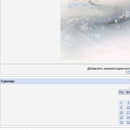
Добавлять комментарии могу
[
Р
Calendar
Пн
Вт
2
3
9
10
16
17
23
24
30
31