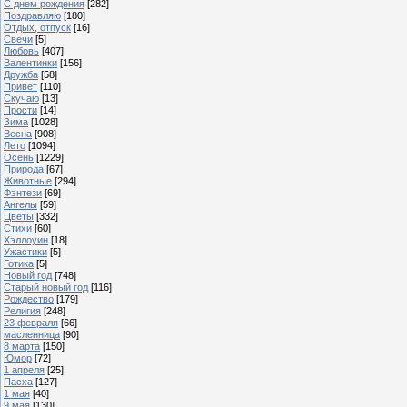
С днем рождения
[282]
Поздравляю
[180]
Отдых, отпуск
[16]
Свечи
[5]
Любовь
[407]
Валентинки
[156]
Дружба
[58]
Привет
[110]
Скучаю
[13]
Прости
[14]
Зима
[1028]
Весна
[908]
Лето
[1094]
Осень
[1229]
Природа
[67]
Животные
[294]
Фэнтези
[69]
Ангелы
[59]
Цветы
[332]
Стихи
[60]
Хэллоуин
[18]
Ужастики
[5]
Готика
[5]
Новый год
[748]
Старый новый год
[116]
Рождество
[179]
Религия
[248]
23 февраля
[66]
масленница
[90]
8 марта
[150]
Юмор
[72]
1 апреля
[25]
Пасха
[127]
1 мая
[40]
9 мая
[130]