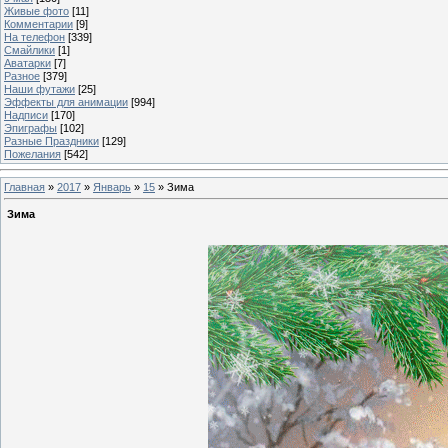
Живые фото
[11]
Комментарии
[9]
На телефон
[339]
Смайлики
[1]
Аватарки
[7]
Разное
[379]
Наши футажи
[25]
Эффекты для анимации
[994]
Надписи
[170]
Эпиграфы
[102]
Разные Праздники
[129]
Пожелания
[542]
Главная
»
2017
»
Январь
»
15
» Зима
Зима