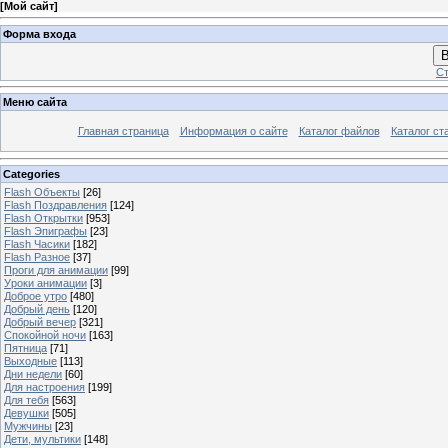
[
Мой сайт
]
Форма входа
В
Ст
Меню сайта
Главная страница
Информация о сайте
Каталог файлов
Каталог ст
Categories
Flash Объекты
[26]
Flash Поздравления
[124]
Flash Открытки
[953]
Flash Эпиграфы
[23]
Flash Часики
[182]
Flash Разное
[37]
Проги для анимации
[99]
Уроки анимации
[3]
Доброе утро
[480]
Добрый день
[120]
Добрый вечер
[321]
Спокойной ночи
[163]
Пятница
[71]
Выходные
[113]
Дни недели
[60]
Для настроения
[199]
Для тебя
[563]
Девушки
[505]
Мужчины
[23]
Дети, мультики
[148]