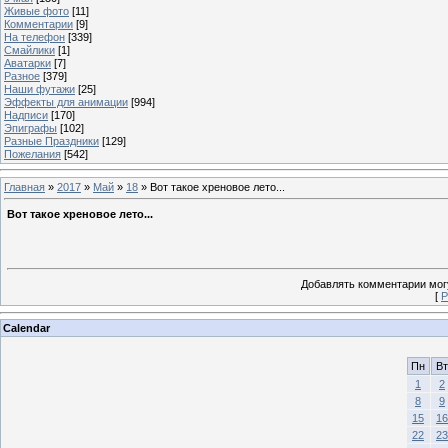
Живые фото
[11]
Комментарии
[9]
На телефон
[339]
Смайлики
[1]
Аватарки
[7]
Разное
[379]
Наши футажи
[25]
Эффекты для анимации
[994]
Надписи
[170]
Эпиграфы
[102]
Разные Праздники
[129]
Пожелания
[542]
Главная
»
2017
»
Май
»
18
» Вот такое хреновое лето...
Вот такое хреновое лето...
Добавлять комментарии могу
[
Р
Calendar
Пн
Вт
1
2
8
9
15
16
22
23