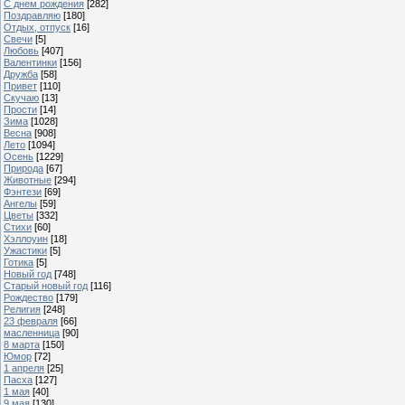
С днем рождения
[282]
Поздравляю
[180]
Отдых, отпуск
[16]
Свечи
[5]
Любовь
[407]
Валентинки
[156]
Дружба
[58]
Привет
[110]
Скучаю
[13]
Прости
[14]
Зима
[1028]
Весна
[908]
Лето
[1094]
Осень
[1229]
Природа
[67]
Животные
[294]
Фэнтези
[69]
Ангелы
[59]
Цветы
[332]
Стихи
[60]
Хэллоуин
[18]
Ужастики
[5]
Готика
[5]
Новый год
[748]
Старый новый год
[116]
Рождество
[179]
Религия
[248]
23 февраля
[66]
масленница
[90]
8 марта
[150]
Юмор
[72]
1 апреля
[25]
Пасха
[127]
1 мая
[40]
9 мая
[130]