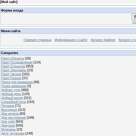
[
Мой сайт
]
Форма входа
В
Ст
Меню сайта
Главная страница
Информация о сайте
Каталог файлов
Каталог ст
Categories
Flash Объекты
[26]
Flash Поздравления
[124]
Flash Открытки
[953]
Flash Эпиграфы
[23]
Flash Часики
[182]
Flash Разное
[37]
Проги для анимации
[99]
Уроки анимации
[3]
Доброе утро
[480]
Добрый день
[120]
Добрый вечер
[321]
Спокойной ночи
[163]
Пятница
[71]
Выходные
[113]
Дни недели
[60]
Для настроения
[199]
Для тебя
[563]
Девушки
[505]
Мужчины
[23]
Дети, мультики
[148]