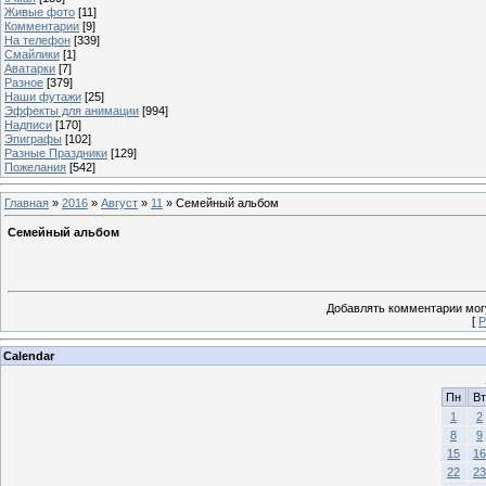
Живые фото
[11]
Комментарии
[9]
На телефон
[339]
Смайлики
[1]
Аватарки
[7]
Разное
[379]
Наши футажи
[25]
Эффекты для анимации
[994]
Надписи
[170]
Эпиграфы
[102]
Разные Праздники
[129]
Пожелания
[542]
Главная
»
2016
»
Август
»
11
» Семейный альбом
Семейный альбом
Добавлять комментарии могу
[
Р
Calendar
Пн
Вт
1
2
8
9
15
16
22
23