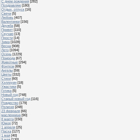
С днем рождения
[282]
Поздравляю
[180]
Отдых, отпуск
[16]
Свечи
[5]
Любовь
[407]
Валентинки
[156]
Дружба
[58]
Привет
[110]
Скучаю
[13]
Прости
[14]
Зима
[1028]
Весна
[908]
Лето
[1094]
Осень
[1229]
Природа
[67]
Животные
[294]
Фэнтези
[69]
Ангелы
[59]
Цветы
[332]
Стихи
[60]
Хэллоуин
[18]
Ужастики
[5]
Готика
[5]
Новый год
[748]
Старый новый год
[116]
Рождество
[179]
Религия
[248]
23 февраля
[66]
масленница
[90]
8 марта
[150]
Юмор
[72]
1 апреля
[25]
Пасха
[127]
1 мая
[40]
9 мая
[130]