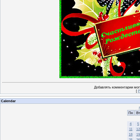
Добавлять комментарии могу
[
Р
Calendar
Пн
Вт
4
5
11
12
18
19
25
26