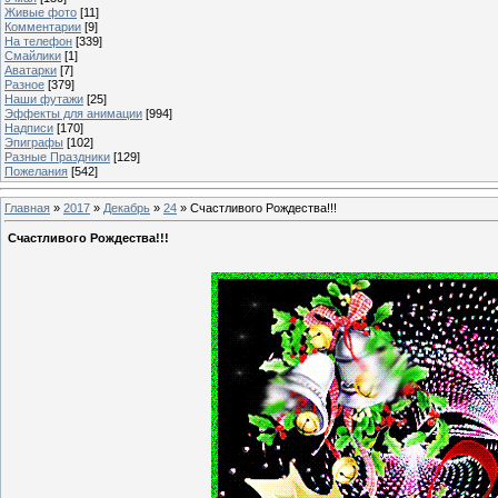
Живые фото
[11]
Комментарии
[9]
На телефон
[339]
Смайлики
[1]
Аватарки
[7]
Разное
[379]
Наши футажи
[25]
Эффекты для анимации
[994]
Надписи
[170]
Эпиграфы
[102]
Разные Праздники
[129]
Пожелания
[542]
Главная
»
2017
»
Декабрь
»
24
» Счастливого Рождества!!!
Счастливого Рождества!!!