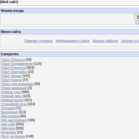
[
Мой сайт
]
Форма входа
В
Ст
Меню сайта
Главная страница
Информация о сайте
Каталог файлов
Каталог ст
Categories
Flash Объекты
[26]
Flash Поздравления
[124]
Flash Открытки
[953]
Flash Эпиграфы
[23]
Flash Часики
[182]
Flash Разное
[37]
Проги для анимации
[99]
Уроки анимации
[3]
Доброе утро
[480]
Добрый день
[120]
Добрый вечер
[321]
Спокойной ночи
[163]
Пятница
[71]
Выходные
[113]
Дни недели
[60]
Для настроения
[199]
Для тебя
[563]
Девушки
[505]
Мужчины
[23]
Дети, мультики
[148]