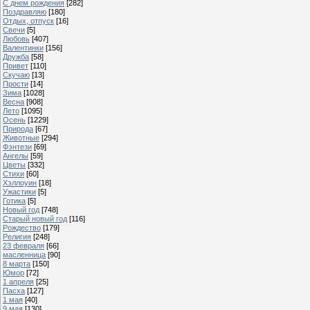
С днем рождения
[282]
Поздравляю
[180]
Отдых, отпуск
[16]
Свечи
[5]
Любовь
[407]
Валентинки
[156]
Дружба
[58]
Привет
[110]
Скучаю
[13]
Прости
[14]
Зима
[1028]
Весна
[908]
Лето
[1095]
Осень
[1229]
Природа
[67]
Животные
[294]
Фэнтези
[69]
Ангелы
[59]
Цветы
[332]
Стихи
[60]
Хэллоуин
[18]
Ужастики
[5]
Готика
[5]
Новый год
[748]
Старый новый год
[116]
Рождество
[179]
Религия
[248]
23 февраля
[66]
масленница
[90]
8 марта
[150]
Юмор
[72]
1 апреля
[25]
Пасха
[127]
1 мая
[40]
9 мая
[130]