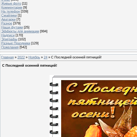
Живые фото
[11]
Комментарии
[9]
На телефон
[339]
Смайлики
[1]
Аватарки
[7]
Разное
[379]
Наши футажи
[25]
Эффекты для анимации
[994]
Надписи
[170]
Эпиграфы
[102]
Разные Праздники
[129]
Пожелания
[542]
Главная
»
2022
»
Ноябрь
»
24
» С Последней осенней пятницей!
С Последней осенней пятницей!