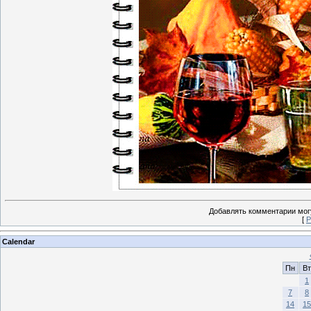
Добавлять комментарии могу
[
Р
Calendar
Пн
Вт
1
7
8
14
15