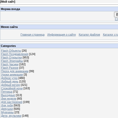
[
Мой сайт
]
Форма входа
В
Ст
Меню сайта
Главная страница
Информация о сайте
Каталог файлов
Каталог ст
Categories
Flash Объекты
[26]
Flash Поздравления
[124]
Flash Открытки
[953]
Flash Эпиграфы
[23]
Flash Часики
[182]
Flash Разное
[37]
Проги для анимации
[99]
Уроки анимации
[3]
Доброе утро
[480]
Добрый день
[120]
Добрый вечер
[321]
Спокойной ночи
[163]
Пятница
[71]
Выходные
[113]
Дни недели
[60]
Для настроения
[199]
Для тебя
[563]
Девушки
[505]
Мужчины
[23]
Дети, мультики
[148]