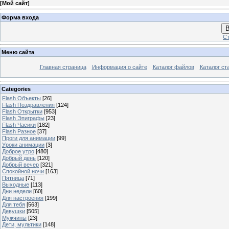
[
Мой сайт
]
Форма входа
В
Ст
Меню сайта
Главная страница
Информация о сайте
Каталог файлов
Каталог ст
Categories
Flash Объекты
[26]
Flash Поздравления
[124]
Flash Открытки
[953]
Flash Эпиграфы
[23]
Flash Часики
[182]
Flash Разное
[37]
Проги для анимации
[99]
Уроки анимации
[3]
Доброе утро
[480]
Добрый день
[120]
Добрый вечер
[321]
Спокойной ночи
[163]
Пятница
[71]
Выходные
[113]
Дни недели
[60]
Для настроения
[199]
Для тебя
[563]
Девушки
[505]
Мужчины
[23]
Дети, мультики
[148]