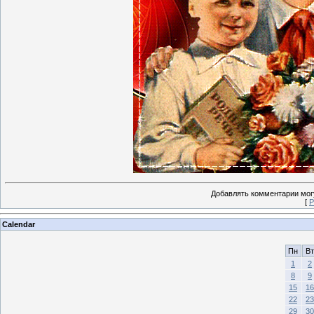
Добавлять комментарии могу
[
Р
Calendar
Пн
Вт
1
2
8
9
15
16
22
23
29
30