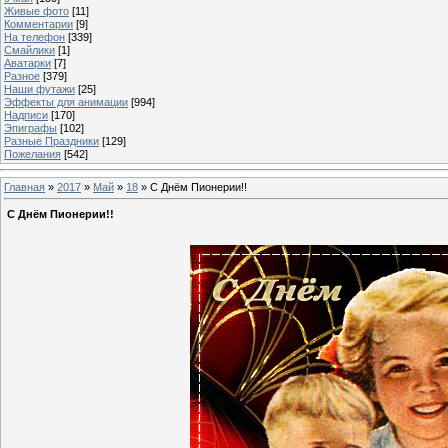
Живые фото
[11]
Комментарии
[9]
На телефон
[339]
Смайлики
[1]
Аватарки
[7]
Разное
[379]
Наши футажи
[25]
Эффекты для анимации
[994]
Надписи
[170]
Эпиграфы
[102]
Разные Праздники
[129]
Пожелания
[542]
Главная
»
2017
»
Май
»
18
» С Днём Пионерии!!
С Днём Пионерии!!