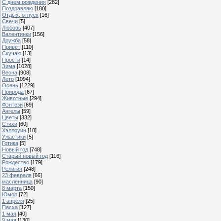
С днем рождения
[282]
Поздравляю
[180]
Отдых, отпуск
[16]
Свечи
[5]
Любовь
[407]
Валентинки
[156]
Дружба
[58]
Привет
[110]
Скучаю
[13]
Прости
[14]
Зима
[1028]
Весна
[908]
Лето
[1094]
Осень
[1229]
Природа
[67]
Животные
[294]
Фэнтези
[69]
Ангелы
[59]
Цветы
[332]
Стихи
[60]
Хэллоуин
[18]
Ужастики
[5]
Готика
[5]
Новый год
[748]
Старый новый год
[116]
Рождество
[179]
Религия
[248]
23 февраля
[66]
масленница
[90]
8 марта
[150]
Юмор
[72]
1 апреля
[25]
Пасха
[127]
1 мая
[40]
9 мая
[130]