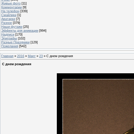
Живые фото
[11]
Комментарии
[9]
На телефон
[339]
Смайлики
[1]
Аватарки
[7]
Разное
[379]
Наши футажи
[25]
Эффекты для анимации
[994]
Надписи
[170]
Эпиграфы
[102]
Разные Праздники
[129]
Пожелания
[542]
Главная
»
2016
»
Март
»
23
» С днем рождения
С днем рождения