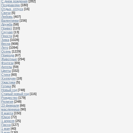
С днем рождения
[282]
Поздравляю
[180]
Отдых, отпуск
[16]
Свечи
[5]
Любовь
[407]
Валентинки
[156]
Дружба
[58]
Привет
[110]
Скучаю
[13]
Прости
[14]
Зима
[1028]
Весна
[908]
Лето
[1094]
Осень
[1229]
Природа
[67]
Животные
[294]
Фэнтези
[69]
Ангелы
[59]
Цветы
[332]
Стихи
[60]
Хэллоуин
[18]
Ужастики
[5]
Готика
[5]
Новый год
[748]
Старый новый год
[116]
Рождество
[179]
Религия
[248]
23 февраля
[66]
масленница
[90]
8 марта
[150]
Юмор
[72]
1 апреля
[25]
Пасха
[127]
1 мая
[40]
9 мая
[130]