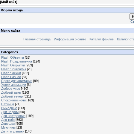
[
Мой сайт
]
Форма входа
В
Ст
Меню сайта
Главная страница
Информация о сайте
Каталог файлов
Каталог ст
Categories
Flash Объекты
[26]
Flash Поздравления
[124]
Flash Открытки
[953]
Flash Эпиграфы
[23]
Flash Часики
[182]
Flash Разное
[37]
Проги для анимации
[99]
Уроки анимации
[3]
Доброе утро
[480]
Добрый день
[120]
Добрый вечер
[321]
Спокойной ночи
[163]
Пятница
[71]
Выходные
[113]
Дни недели
[60]
Для настроения
[199]
Для тебя
[563]
Девушки
[505]
Мужчины
[23]
Дети, мультики
[148]