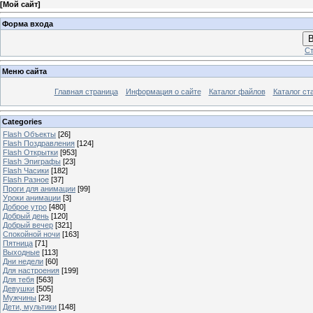
[
Мой сайт
]
Форма входа
В
Ст
Меню сайта
Главная страница
Информация о сайте
Каталог файлов
Каталог ст
Categories
Flash Объекты
[26]
Flash Поздравления
[124]
Flash Открытки
[953]
Flash Эпиграфы
[23]
Flash Часики
[182]
Flash Разное
[37]
Проги для анимации
[99]
Уроки анимации
[3]
Доброе утро
[480]
Добрый день
[120]
Добрый вечер
[321]
Спокойной ночи
[163]
Пятница
[71]
Выходные
[113]
Дни недели
[60]
Для настроения
[199]
Для тебя
[563]
Девушки
[505]
Мужчины
[23]
Дети, мультики
[148]