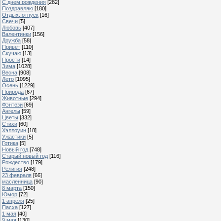
С днем рождения
[282]
Поздравляю
[180]
Отдых, отпуск
[16]
Свечи
[5]
Любовь
[407]
Валентинки
[156]
Дружба
[58]
Привет
[110]
Скучаю
[13]
Прости
[14]
Зима
[1028]
Весна
[908]
Лето
[1095]
Осень
[1229]
Природа
[67]
Животные
[294]
Фэнтези
[69]
Ангелы
[59]
Цветы
[332]
Стихи
[60]
Хэллоуин
[18]
Ужастики
[5]
Готика
[5]
Новый год
[748]
Старый новый год
[116]
Рождество
[179]
Религия
[248]
23 февраля
[66]
масленница
[90]
8 марта
[150]
Юмор
[72]
1 апреля
[25]
Пасха
[127]
1 мая
[40]
9 мая
[130]