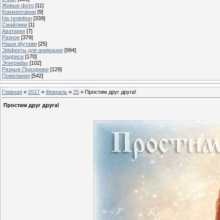
Живые фото
[11]
Комментарии
[9]
На телефон
[339]
Смайлики
[1]
Аватарки
[7]
Разное
[379]
Наши футажи
[25]
Эффекты для анимации
[994]
Надписи
[170]
Эпиграфы
[102]
Разные Праздники
[129]
Пожелания
[542]
Главная
»
2017
»
Февраль
»
25
» Простим друг друга!
Простим друг друга!