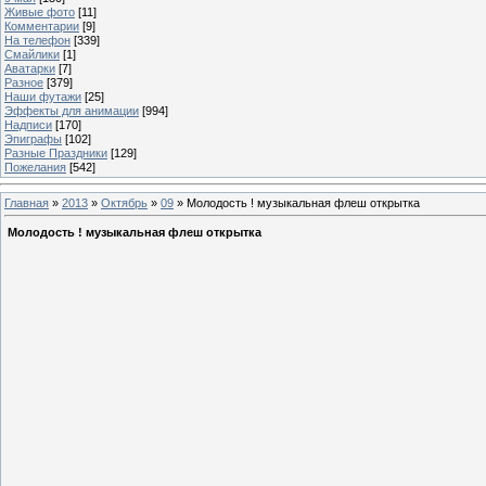
Живые фото
[11]
Комментарии
[9]
На телефон
[339]
Смайлики
[1]
Аватарки
[7]
Разное
[379]
Наши футажи
[25]
Эффекты для анимации
[994]
Надписи
[170]
Эпиграфы
[102]
Разные Праздники
[129]
Пожелания
[542]
Главная
»
2013
»
Октябрь
»
09
» Молодость ! музыкальная флеш открытка
Молодость ! музыкальная флеш открытка