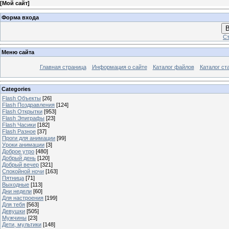
[
Мой сайт
]
Форма входа
В
Ст
Меню сайта
Главная страница
Информация о сайте
Каталог файлов
Каталог ст
Categories
Flash Объекты
[26]
Flash Поздравления
[124]
Flash Открытки
[953]
Flash Эпиграфы
[23]
Flash Часики
[182]
Flash Разное
[37]
Проги для анимации
[99]
Уроки анимации
[3]
Доброе утро
[480]
Добрый день
[120]
Добрый вечер
[321]
Спокойной ночи
[163]
Пятница
[71]
Выходные
[113]
Дни недели
[60]
Для настроения
[199]
Для тебя
[563]
Девушки
[505]
Мужчины
[23]
Дети, мультики
[148]