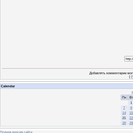
Добавлять комментарии могу
[
Р
Calendar
Пн
Вт
1
7
8
14
15
21
22
28
29
Полная версия сайта