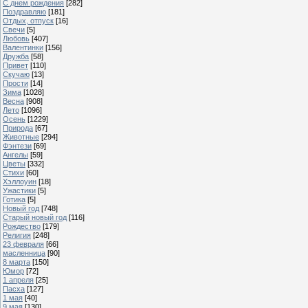
С днем рождения
[282]
Поздравляю
[181]
Отдых, отпуск
[16]
Свечи
[5]
Любовь
[407]
Валентинки
[156]
Дружба
[58]
Привет
[110]
Скучаю
[13]
Прости
[14]
Зима
[1028]
Весна
[908]
Лето
[1096]
Осень
[1229]
Природа
[67]
Животные
[294]
Фэнтези
[69]
Ангелы
[59]
Цветы
[332]
Стихи
[60]
Хэллоуин
[18]
Ужастики
[5]
Готика
[5]
Новый год
[748]
Старый новый год
[116]
Рождество
[179]
Религия
[248]
23 февраля
[66]
масленница
[90]
8 марта
[150]
Юмор
[72]
1 апреля
[25]
Пасха
[127]
1 мая
[40]
9 мая
[130]