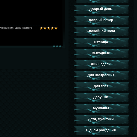
Добрый день
Добрый вечер
украшения
,
день святого
Спокойной ночи
Пятница
Выходные
Дни недели
Для настроения
Для тебя
Девушки
Мужчины
Дети, мультики
С днем рождения