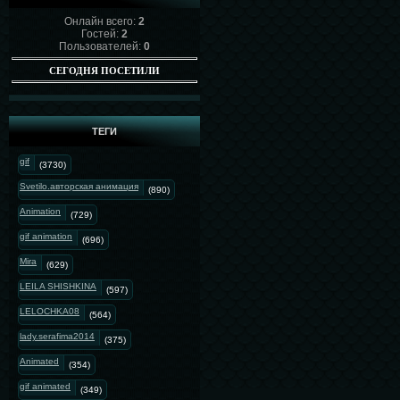
Онлайн всего:
2
Гостей:
2
Пользователей:
0
СЕГОДНЯ ПОСЕТИЛИ
ТЕГИ
gif
(3730)
Svetilo.авторская анимация
(890)
Animation
(729)
gif animation
(696)
Mira
(629)
LEILA SHISHKINA
(597)
LELOCHKA08
(564)
lady.serafima2014
(375)
Animated
(354)
gif animated
(349)