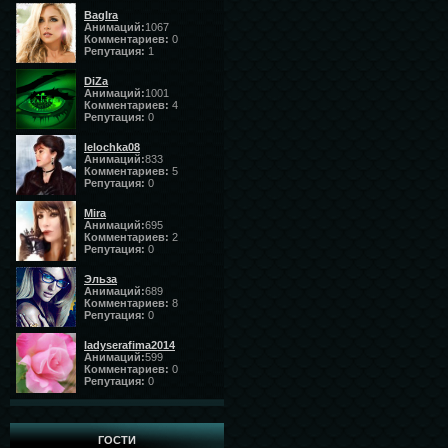
BagIra
Анимаций:
1067
Комментариев:
0
Репутация:
1
DiZa
Анимаций:
1001
Комментариев:
4
Репутация:
0
lelochka08
Анимаций:
833
Комментариев:
5
Репутация:
0
Mira
Анимаций:
695
Комментариев:
2
Репутация:
0
Эльза
Анимаций:
689
Комментариев:
8
Репутация:
0
ladyserafima2014
Анимаций:
599
Комментариев:
0
Репутация:
0
ГОСТИ