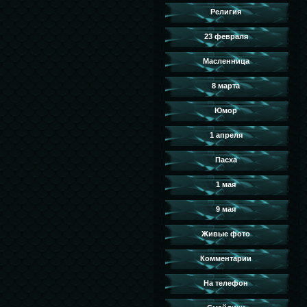
Религия
23 февраля
Масленница
8 марта
Юмор
1 апреля
Пасха
1 мая
9 мая
Живые фото
Комментарии
На телефон