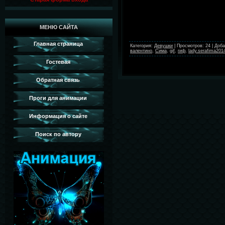
МЕНЮ САЙТА
Главная страница
Категория
:
Девушки
|
Просмотров
:
24
|
Доба
валентино
,
Сима
,
gif
,
гиф
,
lady.serafima201
Гостевая
Обратная связь
Проги для анимации
Информация о сайте
Поиск по автору