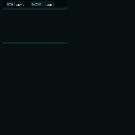
sima
Svetilo
(325)
(230)
GIF анимация
(190)
LEILA SHISHKINA.lelochka08
(152)
photo animated
(142)
painting
(138)
illustration
(129)
kartinka
love
(117)
(90)
christmas
8 марта
(87)
(82)
gifка
png
(67)
(56)
#animated
art
(50)
(47)
illustranion
flach
(46)
(45)
DiZa
cards
(45)
(44)
Photography
(44)
9 мая
(39)
lelochka08.gif.авторская
анимация
(38)