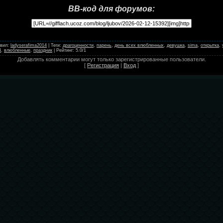
BB-код для форумов:
вил
:
ladyserafima2014
|
Теги
:
драгоценности
,
парень
,
день всех влюбленных
,
девушка
,
sima
,
открытка
,
4
,
влюбленные
,
праздник
|
Рейтинг
:
5.0
/
1
Добавлять комментарии могут только зарегистрированные пользователи.
[
Регистрация
|
Вход
]