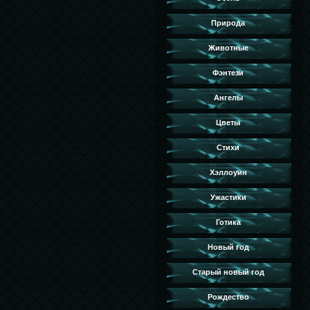
Природа
Животные
Фэнтези
Ангелы
Цветы
Стихи
Хэллоуин
Ужастики
Готика
Новый год
Старый новый год
Рождество