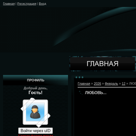
Главная
|
Регистрация
|
Вход
ПРОФИЛЬ
Главная
»
2026
»
Февраль
»
12
» ЛЮБ
Добрый день,
Гость!
ЛЮБОВЬ...
Войти через uID
Старая форма входа