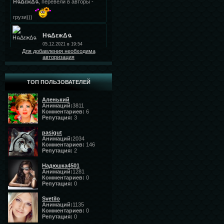
Для добавления необходима
авторизация
ТОП ПОЛЬЗОВАТЕЛЕЙ
Аленький
Анимаций:
3811
Комментариев:
6
Репутация:
3
pasigut
Анимаций:
2034
Комментариев:
146
Репутация:
2
Надюшка4501
Анимаций:
1281
Комментариев:
0
Репутация:
0
Svetilo
Анимаций:
1135
Комментариев:
0
Репутация:
0