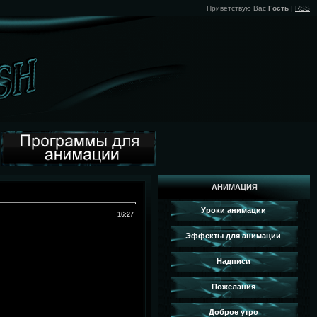
Приветствую Вас
Гость
|
RSS
АНИМАЦИЯ
Уроки анимации
16:27
Эффекты для анимации
Надписи
Пожелания
Доброе утро