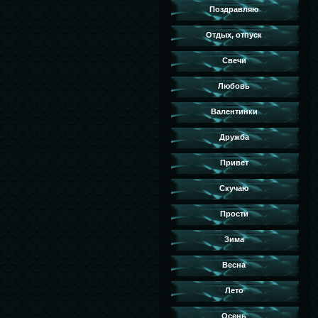
Поздравляю
Отдых, отпуск
Свечи
Любовь
Валентинки
Дружба
Привет
Скучаю
Прости
Зима
Весна
Лето
Осень