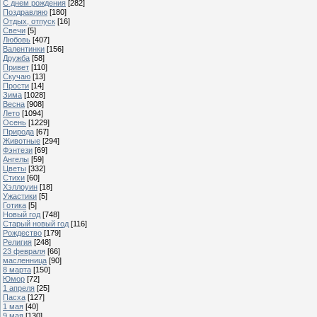
С днем рождения
[282]
Поздравляю
[180]
Отдых, отпуск
[16]
Свечи
[5]
Любовь
[407]
Валентинки
[156]
Дружба
[58]
Привет
[110]
Скучаю
[13]
Прости
[14]
Зима
[1028]
Весна
[908]
Лето
[1094]
Осень
[1229]
Природа
[67]
Животные
[294]
Фэнтези
[69]
Ангелы
[59]
Цветы
[332]
Стихи
[60]
Хэллоуин
[18]
Ужастики
[5]
Готика
[5]
Новый год
[748]
Старый новый год
[116]
Рождество
[179]
Религия
[248]
23 февраля
[66]
масленница
[90]
8 марта
[150]
Юмор
[72]
1 апреля
[25]
Пасха
[127]
1 мая
[40]
9 мая
[130]