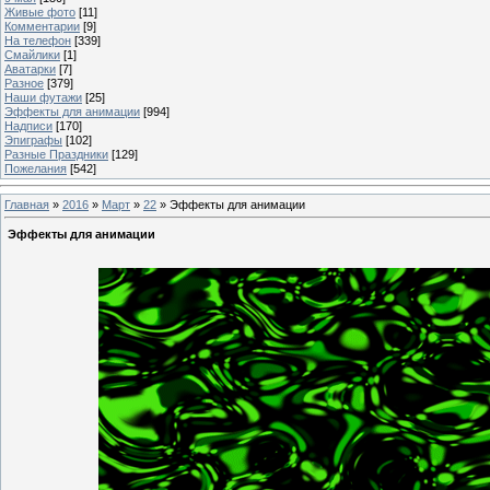
Живые фото
[11]
Комментарии
[9]
На телефон
[339]
Смайлики
[1]
Аватарки
[7]
Разное
[379]
Наши футажи
[25]
Эффекты для анимации
[994]
Надписи
[170]
Эпиграфы
[102]
Разные Праздники
[129]
Пожелания
[542]
Главная
»
2016
»
Март
»
22
» Эффекты для анимации
Эффекты для анимации