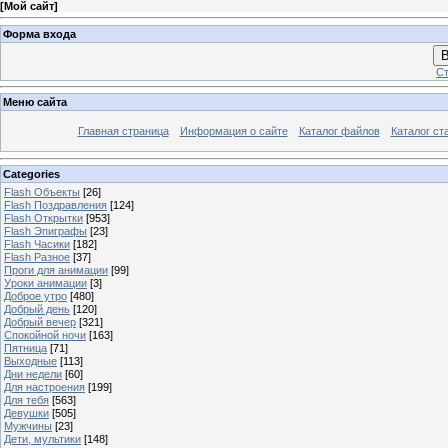
[
Мой сайт
]
Форма входа
В
Ст
Меню сайта
Главная страница
Информация о сайте
Каталог файлов
Каталог ст
Categories
Flash Объекты
[26]
Flash Поздравления
[124]
Flash Открытки
[953]
Flash Эпиграфы
[23]
Flash Часики
[182]
Flash Разное
[37]
Проги для анимации
[99]
Уроки анимации
[3]
Доброе утро
[480]
Добрый день
[120]
Добрый вечер
[321]
Спокойной ночи
[163]
Пятница
[71]
Выходные
[113]
Дни недели
[60]
Для настроения
[199]
Для тебя
[563]
Девушки
[505]
Мужчины
[23]
Дети, мультики
[148]