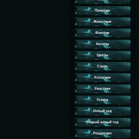
Природа
Животные
Фэнтези
Ангелы
Цветы
Стихи
Хэллоуин
Ужастики
Готика
Новый год
Старый новый год
Рождество