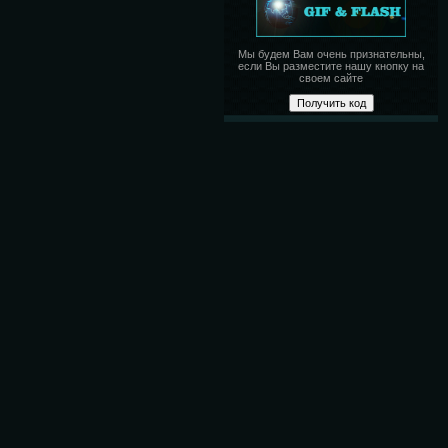
Мы будем Вам очень признательны,
если Вы разместите нашу кнопку на
своем сайте