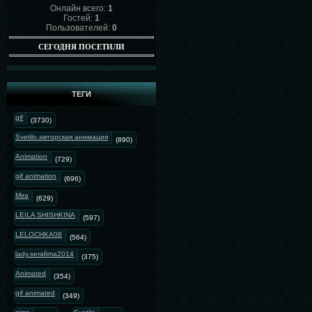
Онлайн всего:
1
Гостей:
1
Пользователей:
0
СЕГОДНЯ ПОСЕТИЛИ
ТЕГИ
gif
(3730)
Svetilo.авторская анимация
(890)
Animation
(729)
gif animation
(696)
Mira
(629)
LEILA SHISHKINA
(597)
LELOCHKA08
(564)
lady.serafima2014
(375)
Animated
(354)
gif animated
(349)