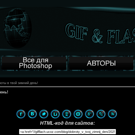
оты в твой зимний день!
ень!
HTML-код для сайтов: