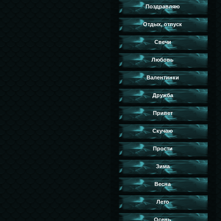
Поздравляю
Отдых, отпуск
Свечи
Любовь
Валентинки
Дружба
Привет
Скучаю
Прости
Зима
Весна
Лето
Осень