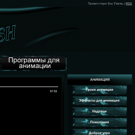
Приветствую Вас
Гость
|
RSS
АНИМАЦИЯ
Уроки анимации
07:53
Эффекты для анимации
Надписи
Пожелания
Доброе утро