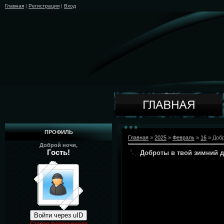
Главная
|
Регистрация
|
Вход
ПРОФИЛЬ
Главная
»
2025
»
Февраль
»
16
» Добр
Доброй ночи,
Гость!
Доброты в твой зимний д
Войти через uID
Старая форма входа