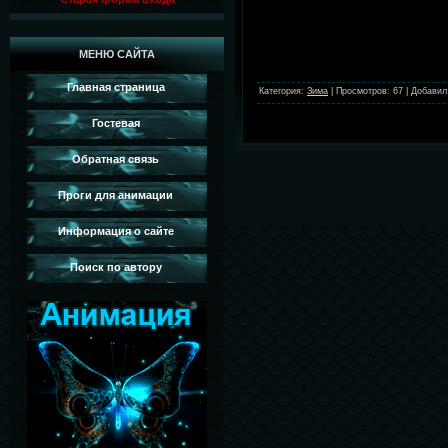
МЕНЮ САЙТА
Главная страница
Категория
:
Зима
|
Просмотров
:
67
|
Добавил
Гостевая
Обратная связь
Проги для анимации
Информация о сайте
Поиск по автору