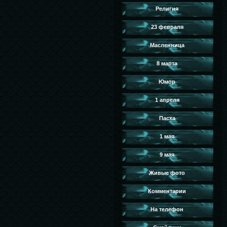
Религия
23 февраля
Масленница
8 марта
Юмор
1 апреля
Пасха
1 мая
9 мая
Живые фото
Комментарии
На телефон