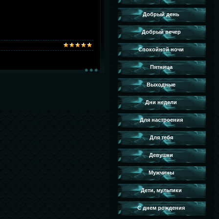
Добрый день
Добрый вечер
Спокойной ночи
Пятница
Выходные
Дни недели
Для настроения
Для тебя
Девушки
Мужчины
Дети, мультики
С днем рождения