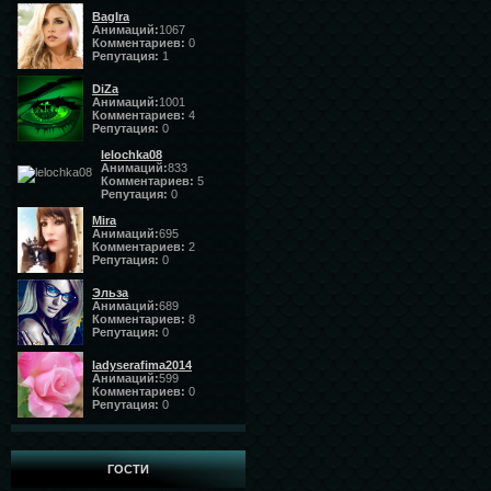
BagIra
Анимаций:
1067
Комментариев:
0
Репутация:
1
DiZa
Анимаций:
1001
Комментариев:
4
Репутация:
0
lelochka08
Анимаций:
833
Комментариев:
5
Репутация:
0
Mira
Анимаций:
695
Комментариев:
2
Репутация:
0
Эльза
Анимаций:
689
Комментариев:
8
Репутация:
0
ladyserafima2014
Анимаций:
599
Комментариев:
0
Репутация:
0
ГОСТИ