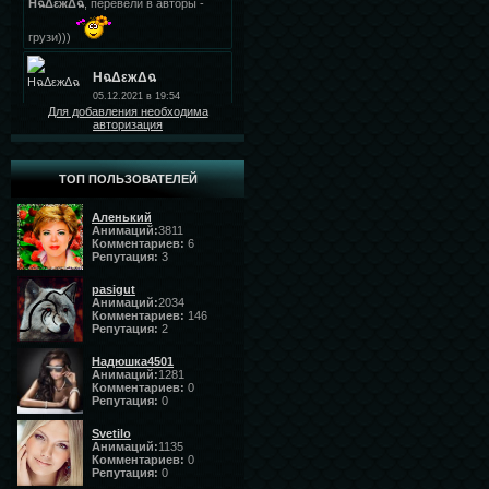
Для добавления необходима
авторизация
ТОП ПОЛЬЗОВАТЕЛЕЙ
Аленький
Анимаций:
3811
Комментариев:
6
Репутация:
3
pasigut
Анимаций:
2034
Комментариев:
146
Репутация:
2
Надюшка4501
Анимаций:
1281
Комментариев:
0
Репутация:
0
Svetilo
Анимаций:
1135
Комментариев:
0
Репутация:
0