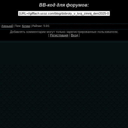
BB-код для форумов:
:
Аленький
|
Теги
:
Котики
|
Рейтинг
:
5.0
/
1
Добавлять комментарии могут только зарегистрированные пользователи.
[
Регистрация
|
Вход
]