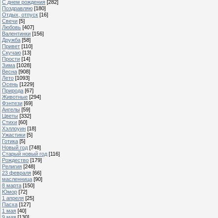
С днем рождения
[282]
Поздравляю
[180]
Отдых, отпуск
[16]
Свечи
[5]
Любовь
[407]
Валентинки
[156]
Дружба
[58]
Привет
[110]
Скучаю
[13]
Прости
[14]
Зима
[1028]
Весна
[908]
Лето
[1093]
Осень
[1229]
Природа
[67]
Животные
[294]
Фэнтези
[69]
Ангелы
[59]
Цветы
[332]
Стихи
[60]
Хэллоуин
[18]
Ужастики
[5]
Готика
[5]
Новый год
[748]
Старый новый год
[116]
Рождество
[179]
Религия
[248]
23 февраля
[66]
масленница
[90]
8 марта
[150]
Юмор
[72]
1 апреля
[25]
Пасха
[127]
1 мая
[40]
9 мая
[130]