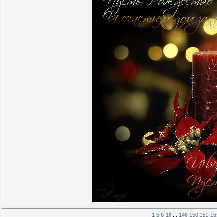
1-5
6-10
...
146-150
151-15