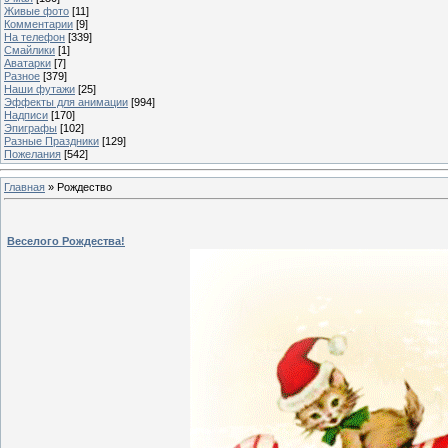
Живые фото
[11]
Комментарии
[9]
На телефон
[339]
Смайлики
[1]
Аватарки
[7]
Разное
[379]
Наши футажи
[25]
Эффекты для анимации
[994]
Надписи
[170]
Эпиграфы
[102]
Разные Праздники
[129]
Пожелания
[542]
Главная
»
Рождество
Веселого Рождества!