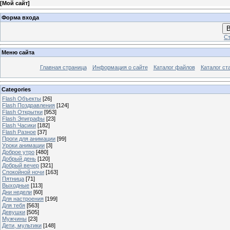
[
Мой сайт
]
Форма входа
В
Ст
Меню сайта
Главная страница
Информация о сайте
Каталог файлов
Каталог ст
Categories
Flash Объекты
[26]
Flash Поздравления
[124]
Flash Открытки
[953]
Flash Эпиграфы
[23]
Flash Часики
[182]
Flash Разное
[37]
Проги для анимации
[99]
Уроки анимации
[3]
Доброе утро
[480]
Добрый день
[120]
Добрый вечер
[321]
Спокойной ночи
[163]
Пятница
[71]
Выходные
[113]
Дни недели
[60]
Для настроения
[199]
Для тебя
[563]
Девушки
[505]
Мужчины
[23]
Дети, мультики
[148]