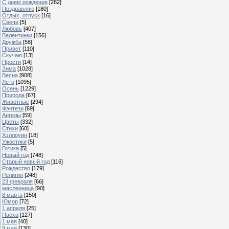
С днем рождения
[282]
Поздравляю
[180]
Отдых, отпуск
[16]
Свечи
[5]
Любовь
[407]
Валентинки
[156]
Дружба
[58]
Привет
[110]
Скучаю
[13]
Прости
[14]
Зима
[1028]
Весна
[908]
Лето
[1095]
Осень
[1229]
Природа
[67]
Животные
[294]
Фэнтези
[69]
Ангелы
[59]
Цветы
[332]
Стихи
[60]
Хэллоуин
[18]
Ужастики
[5]
Готика
[5]
Новый год
[748]
Старый новый год
[116]
Рождество
[179]
Религия
[248]
23 февраля
[66]
масленница
[90]
8 марта
[150]
Юмор
[72]
1 апреля
[25]
Пасха
[127]
1 мая
[40]
9 мая
[130]