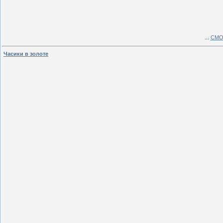
...
СМО
Часики в золоте