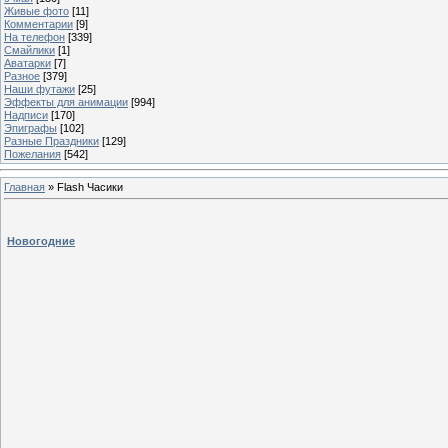
Живые фото
[11]
Комментарии
[9]
На телефон
[339]
Смайлики
[1]
Аватарки
[7]
Разное
[379]
Наши футажи
[25]
Эффекты для анимации
[994]
Надписи
[170]
Эпиграфы
[102]
Разные Праздники
[129]
Пожелания
[542]
Главная
»
Flash Часики
Новогодние