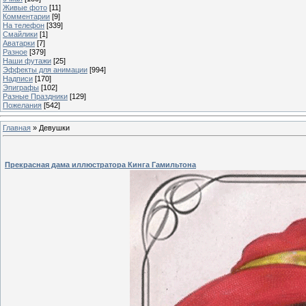
Живые фото
[11]
Комментарии
[9]
На телефон
[339]
Смайлики
[1]
Аватарки
[7]
Разное
[379]
Наши футажи
[25]
Эффекты для анимации
[994]
Надписи
[170]
Эпиграфы
[102]
Разные Праздники
[129]
Пожелания
[542]
Главная
»
Девушки
Прекрасная дама иллюстратора Кинга Гамильтона