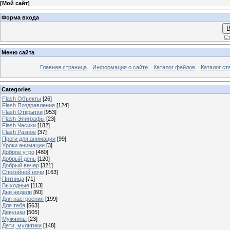
[
Мой сайт
]
Форма входа
В
Ст
Меню сайта
Главная страница
Информация о сайте
Каталог файлов
Каталог ст
Categories
Flash Объекты
[26]
Flash Поздравления
[124]
Flash Открытки
[953]
Flash Эпиграфы
[23]
Flash Часики
[182]
Flash Разное
[37]
Проги для анимации
[99]
Уроки анимации
[3]
Доброе утро
[480]
Добрый день
[120]
Добрый вечер
[321]
Спокойной ночи
[163]
Пятница
[71]
Выходные
[113]
Дни недели
[60]
Для настроения
[199]
Для тебя
[563]
Девушки
[505]
Мужчины
[23]
Дети, мультики
[148]