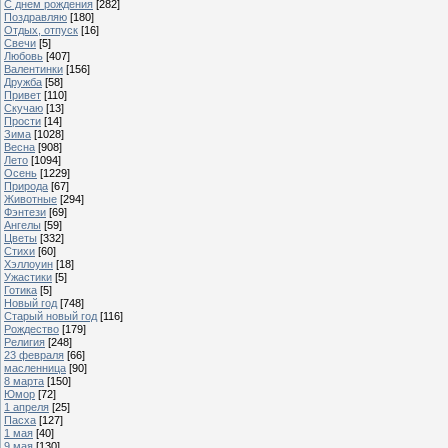
С днем рождения
[282]
Поздравляю
[180]
Отдых, отпуск
[16]
Свечи
[5]
Любовь
[407]
Валентинки
[156]
Дружба
[58]
Привет
[110]
Скучаю
[13]
Прости
[14]
Зима
[1028]
Весна
[908]
Лето
[1094]
Осень
[1229]
Природа
[67]
Животные
[294]
Фэнтези
[69]
Ангелы
[59]
Цветы
[332]
Стихи
[60]
Хэллоуин
[18]
Ужастики
[5]
Готика
[5]
Новый год
[748]
Старый новый год
[116]
Рождество
[179]
Религия
[248]
23 февраля
[66]
масленница
[90]
8 марта
[150]
Юмор
[72]
1 апреля
[25]
Пасха
[127]
1 мая
[40]
9 мая
[130]