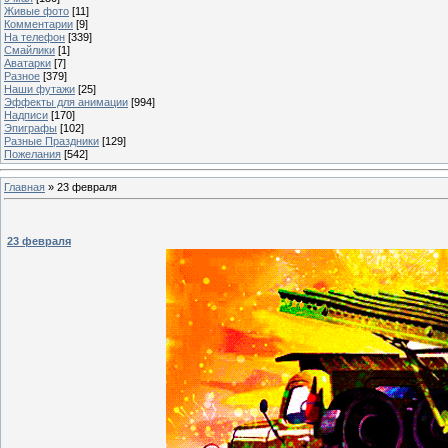
Живые фото
[11]
Комментарии
[9]
На телефон
[339]
Смайлики
[1]
Аватарки
[7]
Разное
[379]
Наши футажи
[25]
Эффекты для анимации
[994]
Надписи
[170]
Эпиграфы
[102]
Разные Праздники
[129]
Пожелания
[542]
Главная
»
23 февраля
23 февраля