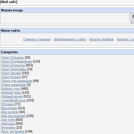
[
Мой сайт
]
Форма входа
В
Ст
Меню сайта
Главная страница
Информация о сайте
Каталог файлов
Каталог ст
Categories
Flash Объекты
[26]
Flash Поздравления
[124]
Flash Открытки
[953]
Flash Эпиграфы
[23]
Flash Часики
[182]
Flash Разное
[37]
Проги для анимации
[99]
Уроки анимации
[3]
Доброе утро
[480]
Добрый день
[120]
Добрый вечер
[321]
Спокойной ночи
[163]
Пятница
[71]
Выходные
[113]
Дни недели
[60]
Для настроения
[199]
Для тебя
[563]
Девушки
[505]
Мужчины
[23]
Дети, мультики
[148]