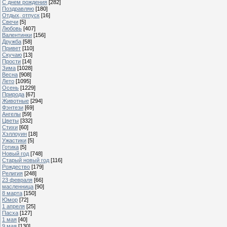
С днем рождения
[282]
Поздравляю
[180]
Отдых, отпуск
[16]
Свечи
[5]
Любовь
[407]
Валентинки
[156]
Дружба
[58]
Привет
[110]
Скучаю
[13]
Прости
[14]
Зима
[1028]
Весна
[908]
Лето
[1095]
Осень
[1229]
Природа
[67]
Животные
[294]
Фэнтези
[69]
Ангелы
[59]
Цветы
[332]
Стихи
[60]
Хэллоуин
[18]
Ужастики
[5]
Готика
[5]
Новый год
[748]
Старый новый год
[116]
Рождество
[179]
Религия
[248]
23 февраля
[66]
масленница
[90]
8 марта
[150]
Юмор
[72]
1 апреля
[25]
Пасха
[127]
1 мая
[40]
9 мая
[130]