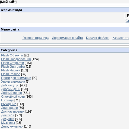
[
Мой сайт
]
Форма входа
В
Ст
Меню сайта
Главная страница
Информация о сайте
Каталог файлов
Каталог ст
Categories
Flash Объекты
[26]
Flash Поздравления
[124]
Flash Открытки
[953]
Flash Эпиграфы
[23]
Flash Часики
[182]
Flash Разное
[37]
Проги для анимации
[99]
Уроки анимации
[3]
Доброе утро
[480]
Добрый день
[120]
Добрый вечер
[321]
Спокойной ночи
[163]
Пятница
[71]
Выходные
[113]
Дни недели
[60]
Для настроения
[199]
Для тебя
[563]
Девушки
[505]
Мужчины
[23]
Дети, мультики
[148]