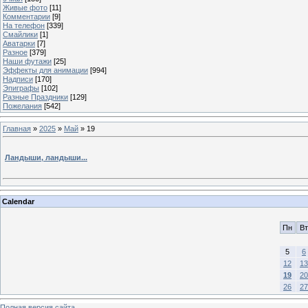
Живые фото
[11]
Комментарии
[9]
На телефон
[339]
Смайлики
[1]
Аватарки
[7]
Разное
[379]
Наши футажи
[25]
Эффекты для анимации
[994]
Надписи
[170]
Эпиграфы
[102]
Разные Праздники
[129]
Пожелания
[542]
Главная
»
2025
»
Май
»
19
Ландыши, ландыши...
Calendar
Пн
Вт
5
6
12
13
19
20
26
27
Полная версия сайта