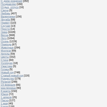
С днем рождения
[282]
Поздравляю
[180]
Отдых, отпуск
[16]
Свечи
[5]
Любовь
[407]
Валентинки
[156]
Дружба
[58]
Привет
[110]
Скучаю
[13]
Прости
[14]
Зима
[1028]
Весна
[908]
Лето
[1094]
Осень
[1229]
Природа
[67]
Животные
[294]
Фэнтези
[69]
Ангелы
[59]
Цветы
[332]
Стихи
[60]
Хэллоуин
[18]
Ужастики
[5]
Готика
[5]
Новый год
[748]
Старый новый год
[116]
Рождество
[179]
Религия
[248]
23 февраля
[66]
масленница
[90]
8 марта
[150]
Юмор
[72]
1 апреля
[25]
Пасха
[127]
1 мая
[40]
9 мая
[130]