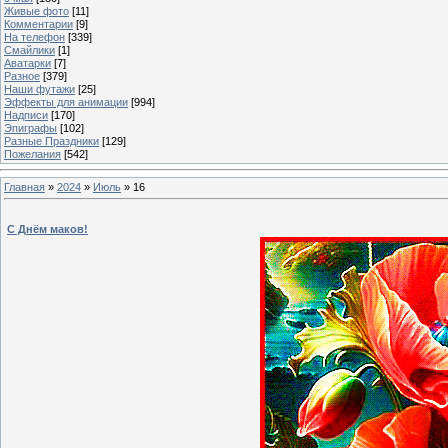
Живые фото
[11]
Комментарии
[9]
На телефон
[339]
Смайлики
[1]
Аватарки
[7]
Разное
[379]
Наши футажи
[25]
Эффекты для анимации
[994]
Надписи
[170]
Эпиграфы
[102]
Разные Праздники
[129]
Пожелания
[542]
Главная
»
2024
»
Июль
»
16
С Днём маков!