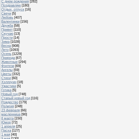
С днем рождения
[282]
Поздравляю
[180]
Отдых, отпуск
[16]
Свечи
[5]
Любовь
[407]
Валентинки
[156]
Дружба
[58]
Привет
[110]
Скучаю
[13]
Прости
[14]
Зима
[1028]
Весна
[908]
Лето
[1093]
Осень
[1229]
Природа
[67]
Животные
[294]
Фэнтези
[69]
Ангелы
[59]
Цветы
[332]
Стихи
[60]
Хэллоуин
[18]
Ужастики
[5]
Готика
[5]
Новый год
[748]
Старый новый год
[116]
Рождество
[179]
Религия
[248]
23 февраля
[66]
масленница
[90]
8 марта
[150]
Юмор
[72]
1 апреля
[25]
Пасха
[127]
1 мая
[40]
9 мая
[130]