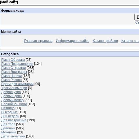
[
Мой сайт
]
Форма входа
В
Ст
Меню сайта
Главная страница
Информация о сайте
Каталог файлов
Каталог ст
Categories
Flash Объекты
[26]
Flash Поздравления
[124]
Flash Открытки
[953]
Flash Эпиграфы
[23]
Flash Часики
[182]
Flash Разное
[37]
Проги для анимации
[99]
Уроки анимации
[3]
Доброе утро
[479]
Добрый день
[120]
Добрый вечер
[321]
Спокойной ночи
[163]
Пятница
[71]
Выходные
[113]
Дни недели
[60]
Для настроения
[199]
Для тебя
[563]
Девушки
[505]
Мужчины
[23]
Дети, мультики
[148]