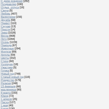
С днем рождения
[282]
Поздравляю
[180]
Отдых, отпуск
[16]
Свечи
[5]
Любовь
[407]
Валентинки
[156]
Дружба
[58]
Привет
[110]
Скучаю
[13]
Прости
[14]
Зима
[1028]
Весна
[908]
Лето
[1094]
Осень
[1229]
Природа
[67]
Животные
[294]
Фэнтези
[69]
Ангелы
[59]
Цветы
[332]
Стихи
[60]
Хэллоуин
[18]
Ужастики
[5]
Готика
[5]
Новый год
[748]
Старый новый год
[116]
Рождество
[179]
Религия
[248]
23 февраля
[66]
масленница
[90]
8 марта
[150]
Юмор
[72]
1 апреля
[25]
Пасха
[127]
1 мая
[40]
9 мая
[130]