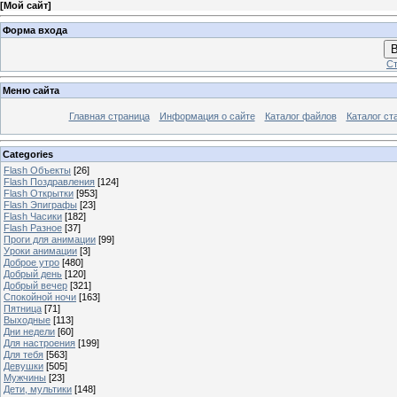
[
Мой сайт
]
Форма входа
В
Ст
Меню сайта
Главная страница
Информация о сайте
Каталог файлов
Каталог ст
Categories
Flash Объекты
[26]
Flash Поздравления
[124]
Flash Открытки
[953]
Flash Эпиграфы
[23]
Flash Часики
[182]
Flash Разное
[37]
Проги для анимации
[99]
Уроки анимации
[3]
Доброе утро
[480]
Добрый день
[120]
Добрый вечер
[321]
Спокойной ночи
[163]
Пятница
[71]
Выходные
[113]
Дни недели
[60]
Для настроения
[199]
Для тебя
[563]
Девушки
[505]
Мужчины
[23]
Дети, мультики
[148]