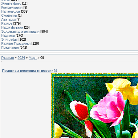
Живые фото
[11]
Комментарии
[9]
На телефон
[339]
Смайлики
[1]
Аватарки
[7]
Разное
[379]
Наши футажи
[25]
Эффекты для анимации
[994]
Надписи
[170]
Эпиграфы
[102]
Разные Праздники
[129]
Пожелания
[542]
Главная
»
2024
»
Март
»
09
Приятных весенних мгновений!