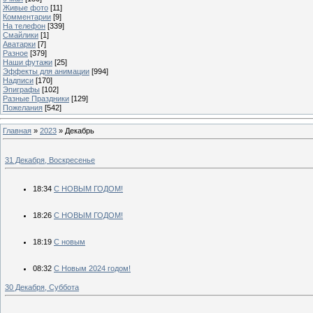
Живые фото
[11]
Комментарии
[9]
На телефон
[339]
Смайлики
[1]
Аватарки
[7]
Разное
[379]
Наши футажи
[25]
Эффекты для анимации
[994]
Надписи
[170]
Эпиграфы
[102]
Разные Праздники
[129]
Пожелания
[542]
Главная
»
2023
»
Декабрь
31 Декабря, Воскресенье
18:34
С НОВЫМ ГОДОМ!
18:26
С НОВЫМ ГОДОМ!
18:19
С новым
08:32
С Новым 2024 годом!
30 Декабря, Суббота