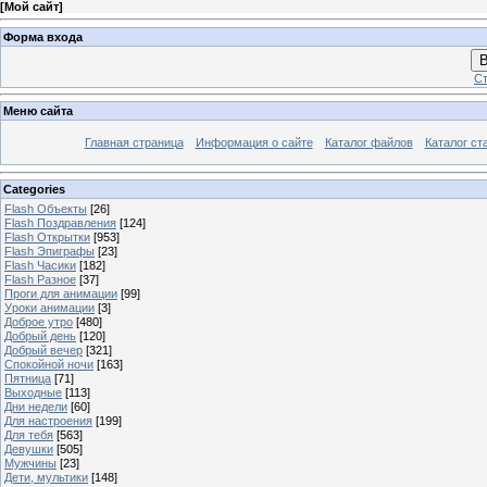
[
Мой сайт
]
Форма входа
В
Ст
Меню сайта
Главная страница
Информация о сайте
Каталог файлов
Каталог ст
Categories
Flash Объекты
[26]
Flash Поздравления
[124]
Flash Открытки
[953]
Flash Эпиграфы
[23]
Flash Часики
[182]
Flash Разное
[37]
Проги для анимации
[99]
Уроки анимации
[3]
Доброе утро
[480]
Добрый день
[120]
Добрый вечер
[321]
Спокойной ночи
[163]
Пятница
[71]
Выходные
[113]
Дни недели
[60]
Для настроения
[199]
Для тебя
[563]
Девушки
[505]
Мужчины
[23]
Дети, мультики
[148]