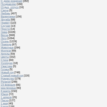
С днем рождения
[282]
Поздравляю
[180]
Отдых, отпуск
[16]
Свечи
[5]
Любовь
[407]
Валентинки
[156]
Дружба
[58]
Привет
[110]
Скучаю
[13]
Прости
[14]
Зима
[1028]
Весна
[908]
Лето
[1094]
Осень
[1229]
Природа
[67]
Животные
[294]
Фэнтези
[69]
Ангелы
[59]
Цветы
[332]
Стихи
[60]
Хэллоуин
[18]
Ужастики
[5]
Готика
[5]
Новый год
[748]
Старый новый год
[116]
Рождество
[179]
Религия
[248]
23 февраля
[66]
масленница
[90]
8 марта
[150]
Юмор
[72]
1 апреля
[25]
Пасха
[127]
1 мая
[40]
9 мая
[130]