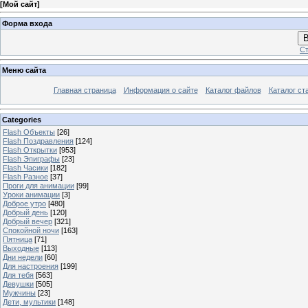
[
Мой сайт
]
Форма входа
В
Ст
Меню сайта
Главная страница
Информация о сайте
Каталог файлов
Каталог ст
Categories
Flash Объекты
[26]
Flash Поздравления
[124]
Flash Открытки
[953]
Flash Эпиграфы
[23]
Flash Часики
[182]
Flash Разное
[37]
Проги для анимации
[99]
Уроки анимации
[3]
Доброе утро
[480]
Добрый день
[120]
Добрый вечер
[321]
Спокойной ночи
[163]
Пятница
[71]
Выходные
[113]
Дни недели
[60]
Для настроения
[199]
Для тебя
[563]
Девушки
[505]
Мужчины
[23]
Дети, мультики
[148]