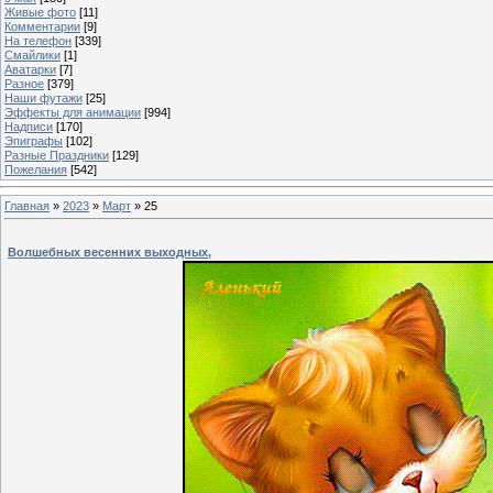
Живые фото
[11]
Комментарии
[9]
На телефон
[339]
Смайлики
[1]
Аватарки
[7]
Разное
[379]
Наши футажи
[25]
Эффекты для анимации
[994]
Надписи
[170]
Эпиграфы
[102]
Разные Праздники
[129]
Пожелания
[542]
Главная
»
2023
»
Март
»
25
Волшебных весенних выходных,