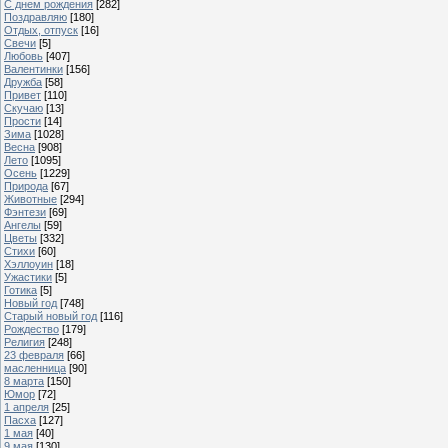
С днем рождения
[282]
Поздравляю
[180]
Отдых, отпуск
[16]
Свечи
[5]
Любовь
[407]
Валентинки
[156]
Дружба
[58]
Привет
[110]
Скучаю
[13]
Прости
[14]
Зима
[1028]
Весна
[908]
Лето
[1095]
Осень
[1229]
Природа
[67]
Животные
[294]
Фэнтези
[69]
Ангелы
[59]
Цветы
[332]
Стихи
[60]
Хэллоуин
[18]
Ужастики
[5]
Готика
[5]
Новый год
[748]
Старый новый год
[116]
Рождество
[179]
Религия
[248]
23 февраля
[66]
масленница
[90]
8 марта
[150]
Юмор
[72]
1 апреля
[25]
Пасха
[127]
1 мая
[40]
9 мая
[130]