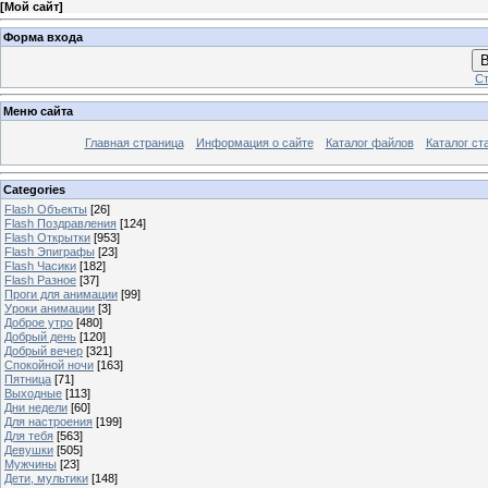
[
Мой сайт
]
Форма входа
В
Ст
Меню сайта
Главная страница
Информация о сайте
Каталог файлов
Каталог ст
Categories
Flash Объекты
[26]
Flash Поздравления
[124]
Flash Открытки
[953]
Flash Эпиграфы
[23]
Flash Часики
[182]
Flash Разное
[37]
Проги для анимации
[99]
Уроки анимации
[3]
Доброе утро
[480]
Добрый день
[120]
Добрый вечер
[321]
Спокойной ночи
[163]
Пятница
[71]
Выходные
[113]
Дни недели
[60]
Для настроения
[199]
Для тебя
[563]
Девушки
[505]
Мужчины
[23]
Дети, мультики
[148]