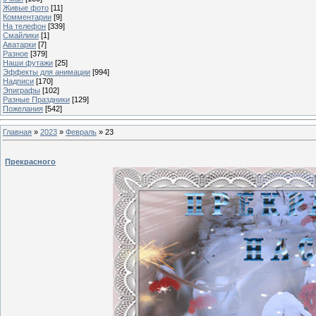
Живые фото
[11]
Комментарии
[9]
На телефон
[339]
Смайлики
[1]
Аватарки
[7]
Разное
[379]
Наши футажи
[25]
Эффекты для анимации
[994]
Надписи
[170]
Эпиграфы
[102]
Разные Праздники
[129]
Пожелания
[542]
Главная
»
2023
»
Февраль
»
23
Прекрасного