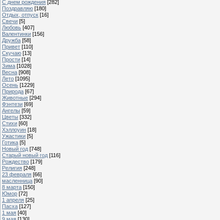
С днем рождения
[282]
Поздравляю
[180]
Отдых, отпуск
[16]
Свечи
[5]
Любовь
[407]
Валентинки
[156]
Дружба
[58]
Привет
[110]
Скучаю
[13]
Прости
[14]
Зима
[1028]
Весна
[908]
Лето
[1095]
Осень
[1229]
Природа
[67]
Животные
[294]
Фэнтези
[69]
Ангелы
[59]
Цветы
[332]
Стихи
[60]
Хэллоуин
[18]
Ужастики
[5]
Готика
[5]
Новый год
[748]
Старый новый год
[116]
Рождество
[179]
Религия
[248]
23 февраля
[66]
масленница
[90]
8 марта
[150]
Юмор
[72]
1 апреля
[25]
Пасха
[127]
1 мая
[40]
9 мая
[130]