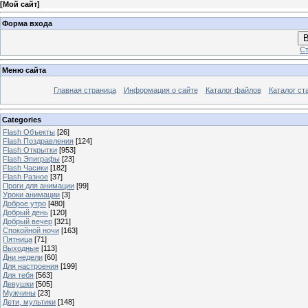
[
Мой сайт
]
Форма входа
В
Ст
Меню сайта
Главная страница
Информация о сайте
Каталог файлов
Каталог ст
Categories
Flash Объекты
[26]
Flash Поздравления
[124]
Flash Открытки
[953]
Flash Эпиграфы
[23]
Flash Часики
[182]
Flash Разное
[37]
Проги для анимации
[99]
Уроки анимации
[3]
Доброе утро
[480]
Добрый день
[120]
Добрый вечер
[321]
Спокойной ночи
[163]
Пятница
[71]
Выходные
[113]
Дни недели
[60]
Для настроения
[199]
Для тебя
[563]
Девушки
[505]
Мужчины
[23]
Дети, мультики
[148]