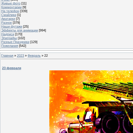
Живые фото
[11]
Комментарии
[9]
На телефон
[339]
Смайлики
[1]
Аватарки
[7]
Разное
[379]
Наши футажи
[25]
Эффекты для анимации
[994]
Надписи
[170]
Эпиграфы
[102]
Разные Праздники
[129]
Пожелания
[542]
Главная
»
2023
»
Февраль
»
22
23 февраля