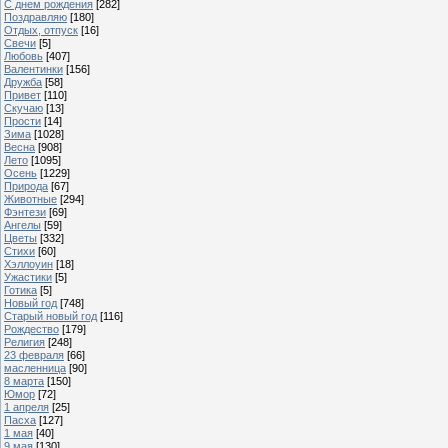
С днем рождения
[282]
Поздравляю
[180]
Отдых, отпуск
[16]
Свечи
[5]
Любовь
[407]
Валентинки
[156]
Дружба
[58]
Привет
[110]
Скучаю
[13]
Прости
[14]
Зима
[1028]
Весна
[908]
Лето
[1095]
Осень
[1229]
Природа
[67]
Животные
[294]
Фэнтези
[69]
Ангелы
[59]
Цветы
[332]
Стихи
[60]
Хэллоуин
[18]
Ужастики
[5]
Готика
[5]
Новый год
[748]
Старый новый год
[116]
Рождество
[179]
Религия
[248]
23 февраля
[66]
масленница
[90]
8 марта
[150]
Юмор
[72]
1 апреля
[25]
Пасха
[127]
1 мая
[40]
9 мая
[130]