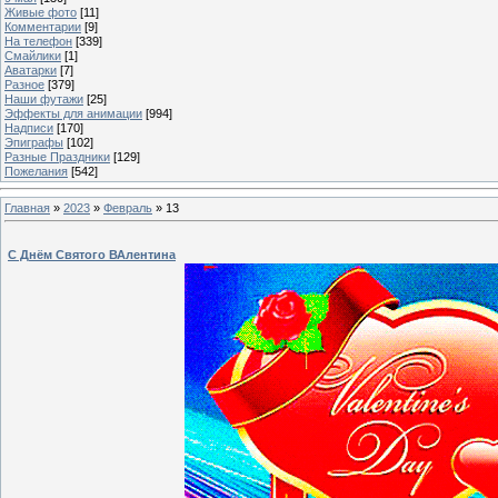
Живые фото
[11]
Комментарии
[9]
На телефон
[339]
Смайлики
[1]
Аватарки
[7]
Разное
[379]
Наши футажи
[25]
Эффекты для анимации
[994]
Надписи
[170]
Эпиграфы
[102]
Разные Праздники
[129]
Пожелания
[542]
Главная
»
2023
»
Февраль
»
13
С Днём Святого ВАлентина