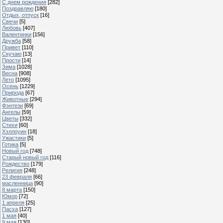
С днем рождения
[282]
Поздравляю
[180]
Отдых, отпуск
[16]
Свечи
[5]
Любовь
[407]
Валентинки
[156]
Дружба
[58]
Привет
[110]
Скучаю
[13]
Прости
[14]
Зима
[1028]
Весна
[908]
Лето
[1095]
Осень
[1229]
Природа
[67]
Животные
[294]
Фэнтези
[69]
Ангелы
[59]
Цветы
[332]
Стихи
[60]
Хэллоуин
[18]
Ужастики
[5]
Готика
[5]
Новый год
[748]
Старый новый год
[116]
Рождество
[179]
Религия
[248]
23 февраля
[66]
масленница
[90]
8 марта
[150]
Юмор
[72]
1 апреля
[25]
Пасха
[127]
1 мая
[40]
9 мая
[130]