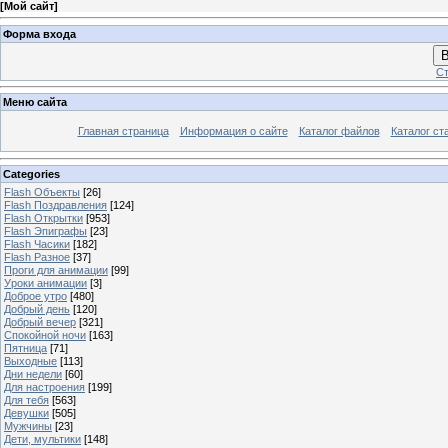
[
Мой сайт
]
Форма входа
В
Ст
Меню сайта
Главная страница
Информация о сайте
Каталог файлов
Каталог ст
Categories
Flash Объекты
[26]
Flash Поздравления
[124]
Flash Открытки
[953]
Flash Эпиграфы
[23]
Flash Часики
[182]
Flash Разное
[37]
Проги для анимации
[99]
Уроки анимации
[3]
Доброе утро
[480]
Добрый день
[120]
Добрый вечер
[321]
Спокойной ночи
[163]
Пятница
[71]
Выходные
[113]
Дни недели
[60]
Для настроения
[199]
Для тебя
[563]
Девушки
[505]
Мужчины
[23]
Дети, мультики
[148]