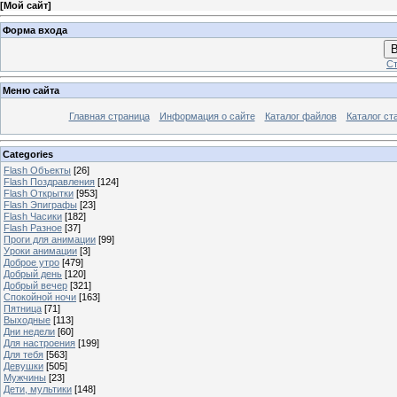
[
Мой сайт
]
Форма входа
В
Ст
Меню сайта
Главная страница
Информация о сайте
Каталог файлов
Каталог ст
Categories
Flash Объекты
[26]
Flash Поздравления
[124]
Flash Открытки
[953]
Flash Эпиграфы
[23]
Flash Часики
[182]
Flash Разное
[37]
Проги для анимации
[99]
Уроки анимации
[3]
Доброе утро
[479]
Добрый день
[120]
Добрый вечер
[321]
Спокойной ночи
[163]
Пятница
[71]
Выходные
[113]
Дни недели
[60]
Для настроения
[199]
Для тебя
[563]
Девушки
[505]
Мужчины
[23]
Дети, мультики
[148]