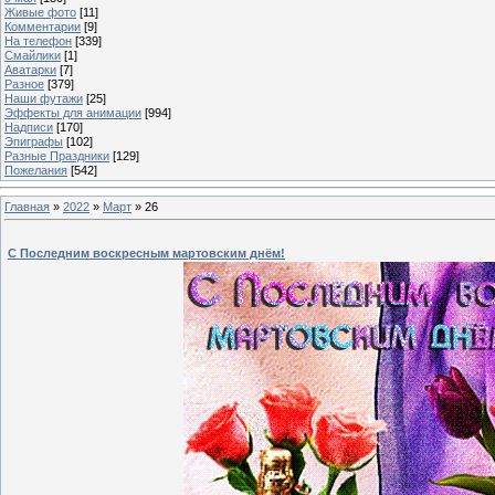
Живые фото
[11]
Комментарии
[9]
На телефон
[339]
Смайлики
[1]
Аватарки
[7]
Разное
[379]
Наши футажи
[25]
Эффекты для анимации
[994]
Надписи
[170]
Эпиграфы
[102]
Разные Праздники
[129]
Пожелания
[542]
Главная
»
2022
»
Март
»
26
С Последним воскресным мартовским днём!