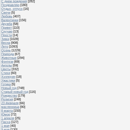
С днем рождения
[282]
Поздравляю
[180]
Отдых, отпуск
[16]
Свечи
[5]
Любовь
[407]
Валентинки
[156]
Дружба
[58]
Привет
[110]
Скучаю
[13]
Прости
[14]
Зима
[1028]
Весна
[908]
Лето
[1093]
Осень
[1229]
Природа
[67]
Животные
[294]
Фэнтези
[69]
Ангелы
[59]
Цветы
[332]
Стихи
[60]
Хэллоуин
[18]
Ужастики
[5]
Готика
[5]
Новый год
[748]
Старый новый год
[116]
Рождество
[179]
Религия
[248]
23 февраля
[66]
масленница
[90]
8 марта
[150]
Юмор
[72]
1 апреля
[25]
Пасха
[127]
1 мая
[40]
9 мая
[130]