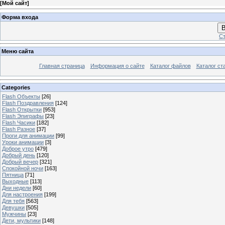
[
Мой сайт
]
Форма входа
В
Ст
Меню сайта
Главная страница
Информация о сайте
Каталог файлов
Каталог ст
Categories
Flash Объекты
[26]
Flash Поздравления
[124]
Flash Открытки
[953]
Flash Эпиграфы
[23]
Flash Часики
[182]
Flash Разное
[37]
Проги для анимации
[99]
Уроки анимации
[3]
Доброе утро
[479]
Добрый день
[120]
Добрый вечер
[321]
Спокойной ночи
[163]
Пятница
[71]
Выходные
[113]
Дни недели
[60]
Для настроения
[199]
Для тебя
[563]
Девушки
[505]
Мужчины
[23]
Дети, мультики
[148]