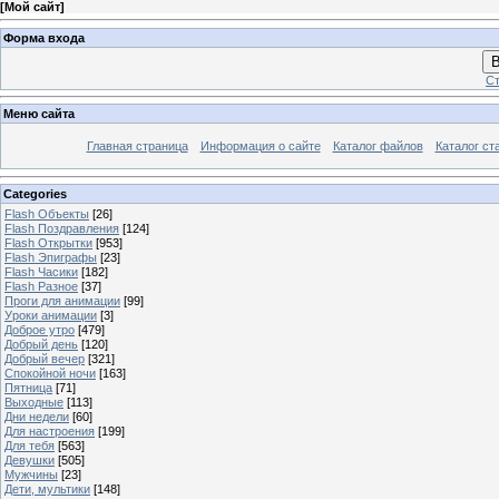
[
Мой сайт
]
Форма входа
В
Ст
Меню сайта
Главная страница
Информация о сайте
Каталог файлов
Каталог ст
Categories
Flash Объекты
[26]
Flash Поздравления
[124]
Flash Открытки
[953]
Flash Эпиграфы
[23]
Flash Часики
[182]
Flash Разное
[37]
Проги для анимации
[99]
Уроки анимации
[3]
Доброе утро
[479]
Добрый день
[120]
Добрый вечер
[321]
Спокойной ночи
[163]
Пятница
[71]
Выходные
[113]
Дни недели
[60]
Для настроения
[199]
Для тебя
[563]
Девушки
[505]
Мужчины
[23]
Дети, мультики
[148]