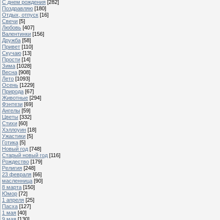
С днем рождения
[282]
Поздравляю
[180]
Отдых, отпуск
[16]
Свечи
[5]
Любовь
[407]
Валентинки
[156]
Дружба
[58]
Привет
[110]
Скучаю
[13]
Прости
[14]
Зима
[1028]
Весна
[908]
Лето
[1093]
Осень
[1229]
Природа
[67]
Животные
[294]
Фэнтези
[69]
Ангелы
[59]
Цветы
[332]
Стихи
[60]
Хэллоуин
[18]
Ужастики
[5]
Готика
[5]
Новый год
[748]
Старый новый год
[116]
Рождество
[179]
Религия
[248]
23 февраля
[66]
масленница
[90]
8 марта
[150]
Юмор
[72]
1 апреля
[25]
Пасха
[127]
1 мая
[40]
9 мая
[130]