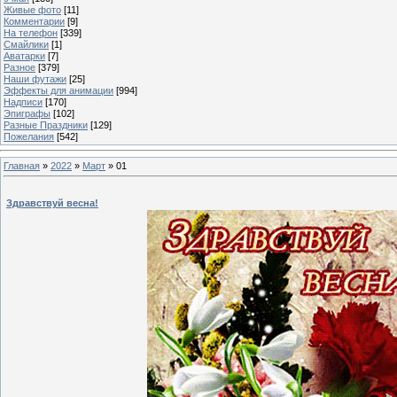
Живые фото
[11]
Комментарии
[9]
На телефон
[339]
Смайлики
[1]
Аватарки
[7]
Разное
[379]
Наши футажи
[25]
Эффекты для анимации
[994]
Надписи
[170]
Эпиграфы
[102]
Разные Праздники
[129]
Пожелания
[542]
Главная
»
2022
»
Март
»
01
Здравствуй весна!