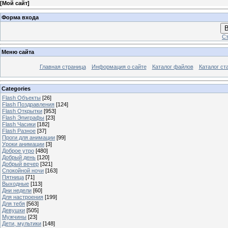
[
Мой сайт
]
Форма входа
В
Ст
Меню сайта
Главная страница
Информация о сайте
Каталог файлов
Каталог ст
Categories
Flash Объекты
[26]
Flash Поздравления
[124]
Flash Открытки
[953]
Flash Эпиграфы
[23]
Flash Часики
[182]
Flash Разное
[37]
Проги для анимации
[99]
Уроки анимации
[3]
Доброе утро
[480]
Добрый день
[120]
Добрый вечер
[321]
Спокойной ночи
[163]
Пятница
[71]
Выходные
[113]
Дни недели
[60]
Для настроения
[199]
Для тебя
[563]
Девушки
[505]
Мужчины
[23]
Дети, мультики
[148]