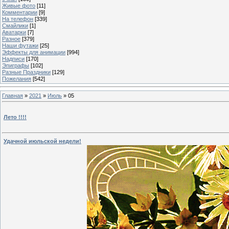
Живые фото
[11]
Комментарии
[9]
На телефон
[339]
Смайлики
[1]
Аватарки
[7]
Разное
[379]
Наши футажи
[25]
Эффекты для анимации
[994]
Надписи
[170]
Эпиграфы
[102]
Разные Праздники
[129]
Пожелания
[542]
Главная
»
2021
»
Июль
»
05
Лето !!!!
Удачной июльской недели!