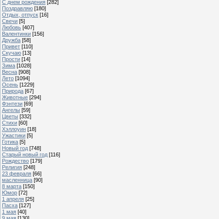
С днем рождения
[282]
Поздравляю
[180]
Отдых, отпуск
[16]
Свечи
[5]
Любовь
[407]
Валентинки
[156]
Дружба
[58]
Привет
[110]
Скучаю
[13]
Прости
[14]
Зима
[1028]
Весна
[908]
Лето
[1094]
Осень
[1229]
Природа
[67]
Животные
[294]
Фэнтези
[69]
Ангелы
[59]
Цветы
[332]
Стихи
[60]
Хэллоуин
[18]
Ужастики
[5]
Готика
[5]
Новый год
[748]
Старый новый год
[116]
Рождество
[179]
Религия
[248]
23 февраля
[66]
масленница
[90]
8 марта
[150]
Юмор
[72]
1 апреля
[25]
Пасха
[127]
1 мая
[40]
9 мая
[130]