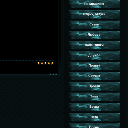
Поздравляю
Отдых, отпуск
Свечи
Любовь
Валентинки
Дружба
Привет
Скучаю
Прости
Зима
Весна
Лето
Осень