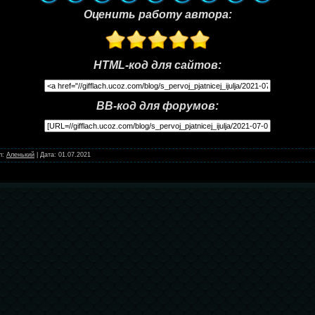
Оценить работу автора:
HTML-код для сайтов:
BB-код для форумов:
л:
Аленький
|
Дата:
01.07.2021