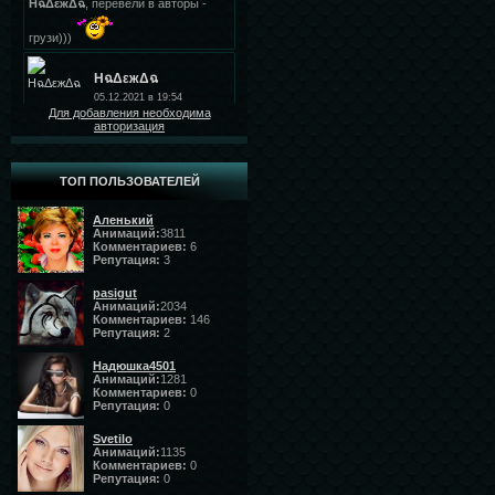
Для добавления необходима
авторизация
ТОП ПОЛЬЗОВАТЕЛЕЙ
Аленький
Анимаций:
3811
Комментариев:
6
Репутация:
3
pasigut
Анимаций:
2034
Комментариев:
146
Репутация:
2
Надюшка4501
Анимаций:
1281
Комментариев:
0
Репутация:
0
Svetilo
Анимаций:
1135
Комментариев:
0
Репутация:
0