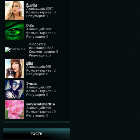
BagIra
Анимаций:
1067
Комментариев:
0
Репутация:
1
DiZa
Анимаций:
1001
Комментариев:
4
Репутация:
0
lelochka08
Анимаций:
833
Комментариев:
5
Репутация:
0
Mira
Анимаций:
695
Комментариев:
2
Репутация:
0
Эльза
Анимаций:
689
Комментариев:
8
Репутация:
0
ladyserafima2014
Анимаций:
599
Комментариев:
0
Репутация:
0
ГОСТИ