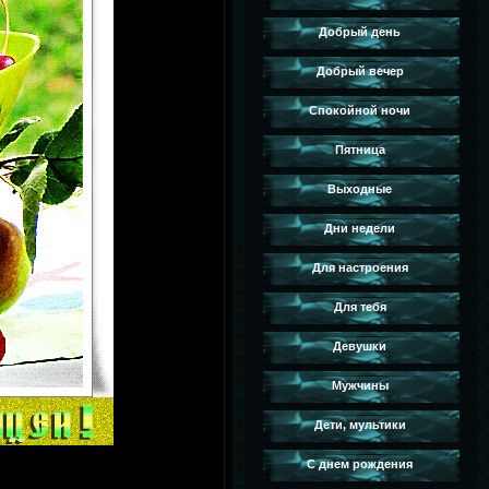
Добрый день
Добрый вечер
Спокойной ночи
Пятница
Выходные
Дни недели
Для настроения
Для тебя
Девушки
Мужчины
Дети, мультики
С днем рождения