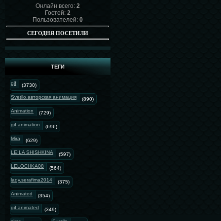
Онлайн всего:
2
Гостей:
2
Пользователей:
0
СЕГОДНЯ ПОСЕТИЛИ
ТЕГИ
gif
(3730)
Svetilo.авторская анимация
(890)
Animation
(729)
gif animation
(696)
Mira
(629)
LEILA SHISHKINA
(597)
LELOCHKA08
(564)
lady.serafima2014
(375)
Animated
(354)
gif animated
(349)