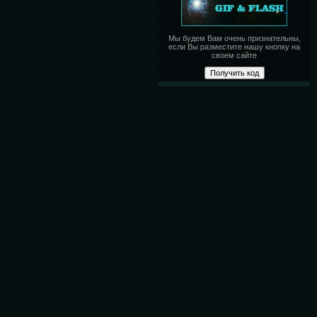
Мы будем Вам очень признательны,
если Вы разместите нашу кнопку на
своем сайте