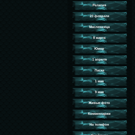
Религия
23 февраля
Масленница
8 марта
Юмор
1 апреля
Пасха
1 мая
9 мая
Живые фото
Комментарии
На телефон