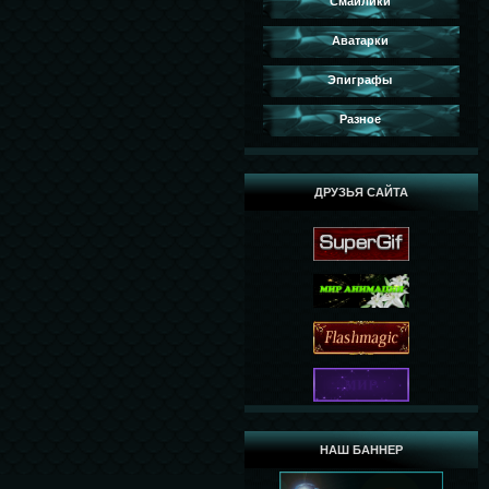
Смайлики
Аватарки
Эпиграфы
Разное
ДРУЗЬЯ САЙТА
НАШ БАННЕР