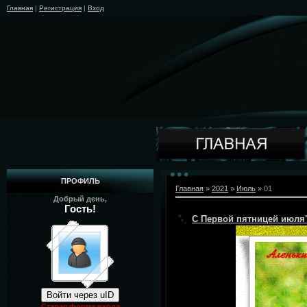
Главная
|
Регистрация
|
Вход
ПРОФИЛЬ
Главная
»
2021
»
Июль
»
01
Добрый день,
Гость!
С Первой пятницей июля
Войти через uID
Старая форма входа