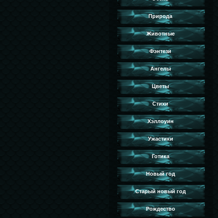
Природа
Животные
Фэнтези
Ангелы
Цветы
Стихи
Хэллоуин
Ужастики
Готика
Новый год
Старый новый год
Рождество