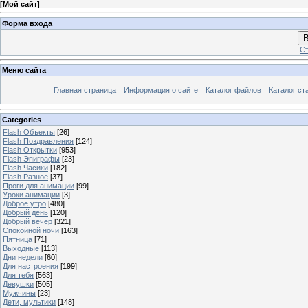
[
Мой сайт
]
Форма входа
В
Ст
Меню сайта
Главная страница
Информация о сайте
Каталог файлов
Каталог ст
Categories
Flash Объекты
[26]
Flash Поздравления
[124]
Flash Открытки
[953]
Flash Эпиграфы
[23]
Flash Часики
[182]
Flash Разное
[37]
Проги для анимации
[99]
Уроки анимации
[3]
Доброе утро
[480]
Добрый день
[120]
Добрый вечер
[321]
Спокойной ночи
[163]
Пятница
[71]
Выходные
[113]
Дни недели
[60]
Для настроения
[199]
Для тебя
[563]
Девушки
[505]
Мужчины
[23]
Дети, мультики
[148]