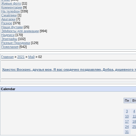
Живые фото
[11]
Комментарии
[9]
На телефон
[339]
Смайлики
[1]
Аватарки
[7]
Разное
[379]
Наши футажи
[25]
Эффекты для анимации
[994]
Надписи
[170]
Эпиграфы
[102]
Разные Праздники
[129]
Пожелания
[542]
Главная
»
2021
»
Май
»
02
Христос Воскрес, друзья мои, Я вас сердечно поздравляю, Добра, душевного 
Calendar
Пн
Вт
3
4
10
11
17
18
24
25
31