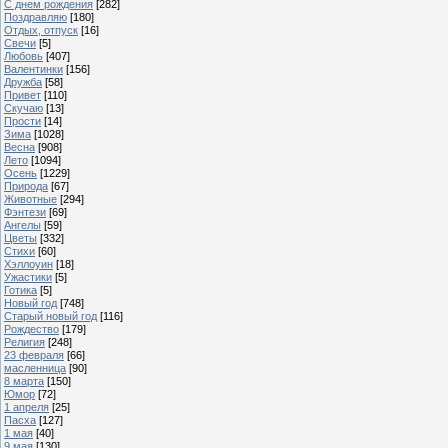
С днем рождения
[282]
Поздравляю
[180]
Отдых, отпуск
[16]
Свечи
[5]
Любовь
[407]
Валентинки
[156]
Дружба
[58]
Привет
[110]
Скучаю
[13]
Прости
[14]
Зима
[1028]
Весна
[908]
Лето
[1094]
Осень
[1229]
Природа
[67]
Животные
[294]
Фэнтези
[69]
Ангелы
[59]
Цветы
[332]
Стихи
[60]
Хэллоуин
[18]
Ужастики
[5]
Готика
[5]
Новый год
[748]
Старый новый год
[116]
Рождество
[179]
Религия
[248]
23 февраля
[66]
масленница
[90]
8 марта
[150]
Юмор
[72]
1 апреля
[25]
Пасха
[127]
1 мая
[40]
9 мая
[130]