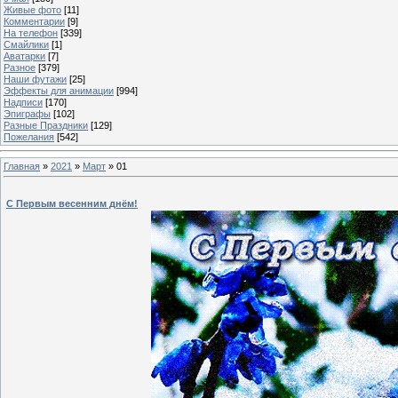
Живые фото
[11]
Комментарии
[9]
На телефон
[339]
Смайлики
[1]
Аватарки
[7]
Разное
[379]
Наши футажи
[25]
Эффекты для анимации
[994]
Надписи
[170]
Эпиграфы
[102]
Разные Праздники
[129]
Пожелания
[542]
Главная
»
2021
»
Март
»
01
С Первым весенним днём!