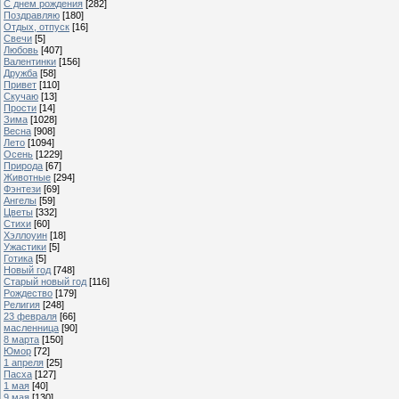
С днем рождения
[282]
Поздравляю
[180]
Отдых, отпуск
[16]
Свечи
[5]
Любовь
[407]
Валентинки
[156]
Дружба
[58]
Привет
[110]
Скучаю
[13]
Прости
[14]
Зима
[1028]
Весна
[908]
Лето
[1094]
Осень
[1229]
Природа
[67]
Животные
[294]
Фэнтези
[69]
Ангелы
[59]
Цветы
[332]
Стихи
[60]
Хэллоуин
[18]
Ужастики
[5]
Готика
[5]
Новый год
[748]
Старый новый год
[116]
Рождество
[179]
Религия
[248]
23 февраля
[66]
масленница
[90]
8 марта
[150]
Юмор
[72]
1 апреля
[25]
Пасха
[127]
1 мая
[40]
9 мая
[130]