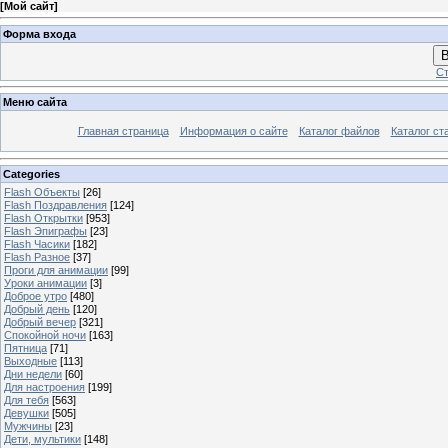
[
Мой сайт
]
Форма входа
В
Ст
Меню сайта
Главная страница
Информация о сайте
Каталог файлов
Каталог ст
Categories
Flash Объекты
[26]
Flash Поздравления
[124]
Flash Открытки
[953]
Flash Эпиграфы
[23]
Flash Часики
[182]
Flash Разное
[37]
Проги для анимации
[99]
Уроки анимации
[3]
Доброе утро
[480]
Добрый день
[120]
Добрый вечер
[321]
Спокойной ночи
[163]
Пятница
[71]
Выходные
[113]
Дни недели
[60]
Для настроения
[199]
Для тебя
[563]
Девушки
[505]
Мужчины
[23]
Дети, мультики
[148]