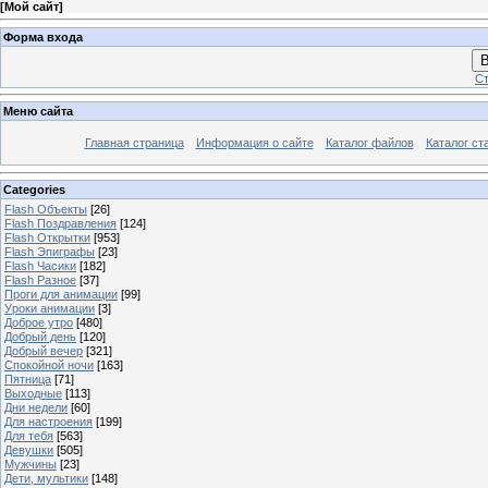
[
Мой сайт
]
Форма входа
В
Ст
Меню сайта
Главная страница
Информация о сайте
Каталог файлов
Каталог ст
Categories
Flash Объекты
[26]
Flash Поздравления
[124]
Flash Открытки
[953]
Flash Эпиграфы
[23]
Flash Часики
[182]
Flash Разное
[37]
Проги для анимации
[99]
Уроки анимации
[3]
Доброе утро
[480]
Добрый день
[120]
Добрый вечер
[321]
Спокойной ночи
[163]
Пятница
[71]
Выходные
[113]
Дни недели
[60]
Для настроения
[199]
Для тебя
[563]
Девушки
[505]
Мужчины
[23]
Дети, мультики
[148]