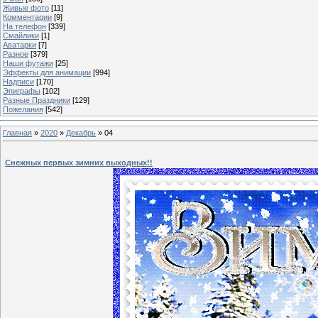
Живые фото
[11]
Комментарии
[9]
На телефон
[339]
Смайлики
[1]
Аватарки
[7]
Разное
[379]
Наши футажи
[25]
Эффекты для анимации
[994]
Надписи
[170]
Эпиграфы
[102]
Разные Праздники
[129]
Пожелания
[542]
Главная
»
2020
»
Декабрь
»
04
Снежных первых зимних выходных!!