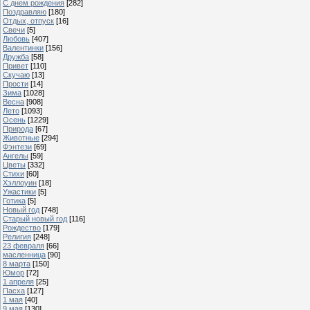
С днем рождения
[282]
Поздравляю
[180]
Отдых, отпуск
[16]
Свечи
[5]
Любовь
[407]
Валентинки
[156]
Дружба
[58]
Привет
[110]
Скучаю
[13]
Прости
[14]
Зима
[1028]
Весна
[908]
Лето
[1093]
Осень
[1229]
Природа
[67]
Животные
[294]
Фэнтези
[69]
Ангелы
[59]
Цветы
[332]
Стихи
[60]
Хэллоуин
[18]
Ужастики
[5]
Готика
[5]
Новый год
[748]
Старый новый год
[116]
Рождество
[179]
Религия
[248]
23 февраля
[66]
масленница
[90]
8 марта
[150]
Юмор
[72]
1 апреля
[25]
Пасха
[127]
1 мая
[40]
9 мая
[130]