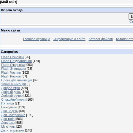
[
Мой сайт
]
Форма входа
В
Ст
Меню сайта
Главная страница
Информация о сайте
Каталог файлов
Каталог ст
Categories
Flash Объекты
[26]
Flash Поздравления
[124]
Flash Открытки
[953]
Flash Эпиграфы
[23]
Flash Часики
[182]
Flash Разное
[37]
Проги для анимации
[99]
Уроки анимации
[3]
Доброе утро
[480]
Добрый день
[120]
Добрый вечер
[321]
Спокойной ночи
[163]
Пятница
[71]
Выходные
[113]
Дни недели
[60]
Для настроения
[199]
Для тебя
[563]
Девушки
[505]
Мужчины
[23]
Дети, мультики
[148]