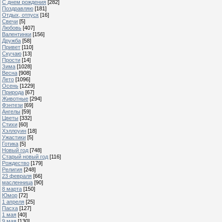
С днем рождения
[282]
Поздравляю
[181]
Отдых, отпуск
[16]
Свечи
[5]
Любовь
[407]
Валентинки
[156]
Дружба
[58]
Привет
[110]
Скучаю
[13]
Прости
[14]
Зима
[1028]
Весна
[908]
Лето
[1096]
Осень
[1229]
Природа
[67]
Животные
[294]
Фэнтези
[69]
Ангелы
[59]
Цветы
[332]
Стихи
[60]
Хэллоуин
[18]
Ужастики
[5]
Готика
[5]
Новый год
[748]
Старый новый год
[116]
Рождество
[179]
Религия
[248]
23 февраля
[66]
масленница
[90]
8 марта
[150]
Юмор
[72]
1 апреля
[25]
Пасха
[127]
1 мая
[40]
9 мая
[130]