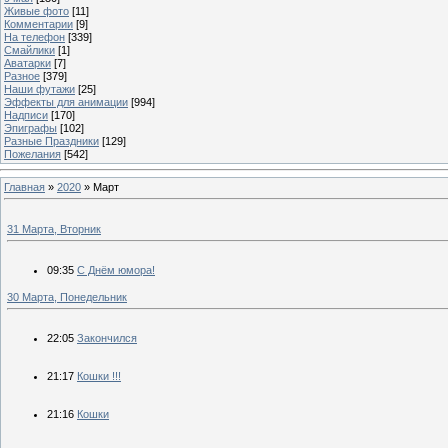
Живые фото
[11]
Комментарии
[9]
На телефон
[339]
Смайлики
[1]
Аватарки
[7]
Разное
[379]
Наши футажи
[25]
Эффекты для анимации
[994]
Надписи
[170]
Эпиграфы
[102]
Разные Праздники
[129]
Пожелания
[542]
Главная
»
2020
»
Март
31 Марта, Вторник
09:35
С Днём юмора!
30 Марта, Понедельник
22:05
Закончился
21:17
Кошки !!!
21:16
Кошки