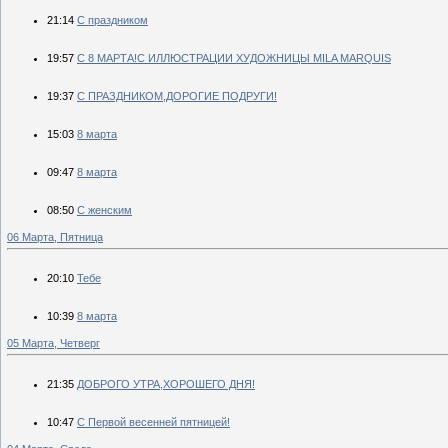
21:14
С праздником
19:57
С 8 МАРТА!С ИЛЛЮСТРАЦИИ ХУДОЖНИЦЫ MILA MARQUIS
19:37
С ПРАЗДНИКОМ,ДОРОГИЕ ПОДРУГИ!
15:03
8 марта
09:47
8 марта
08:50
С женским
06 Марта, Пятница
20:10
Тебе
10:39
8 марта
05 Марта, Четверг
21:35
ДОБРОГО УТРА,ХОРОШЕГО ДНЯ!
10:47
С Первой весенней пятницей!