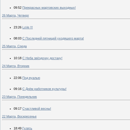
09:52
Прекрасных мартовских выходных!
26 Марта, Четверг
23:26
LoVe !!!
08:03
С Последней пятницей уходяшего марта!
25 Марта, Среда
10:18
С Неба звёздочку достану!
24 Марта, Вторник
22:06
Под вуалью
09:16
С Днём работников культуры!
23 Марта, Понедельник
09:17
Счастливой весны!
22 Марта, Воскресенье
18:49
Гулять