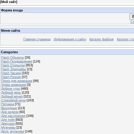
[
Мой сайт
]
Форма входа
В
Ст
Меню сайта
Главная страница
Информация о сайте
Каталог файлов
Каталог ст
Categories
Flash Объекты
[26]
Flash Поздравления
[124]
Flash Открытки
[953]
Flash Эпиграфы
[23]
Flash Часики
[182]
Flash Разное
[37]
Проги для анимации
[99]
Уроки анимации
[3]
Доброе утро
[480]
Добрый день
[120]
Добрый вечер
[321]
Спокойной ночи
[163]
Пятница
[71]
Выходные
[113]
Дни недели
[60]
Для настроения
[199]
Для тебя
[563]
Девушки
[505]
Мужчины
[23]
Дети, мультики
[148]