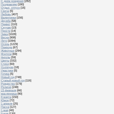
С днем рождения
[282]
Поздравляю
[180]
Отдых, отпуск
[16]
Свечи
[5]
Любовь
[407]
Валентинки
[156]
Дружба
[58]
Привет
[110]
Скучаю
[13]
Прости
[14]
Зима
[1028]
Весна
[908]
Лето
[1094]
Осень
[1229]
Природа
[67]
Животные
[294]
Фэнтези
[69]
Ангелы
[59]
Цветы
[332]
Стихи
[60]
Хэллоуин
[18]
Ужастики
[5]
Готика
[5]
Новый год
[748]
Старый новый год
[116]
Рождество
[179]
Религия
[248]
23 февраля
[66]
масленница
[90]
8 марта
[150]
Юмор
[72]
1 апреля
[25]
Пасха
[127]
1 мая
[40]
9 мая
[130]