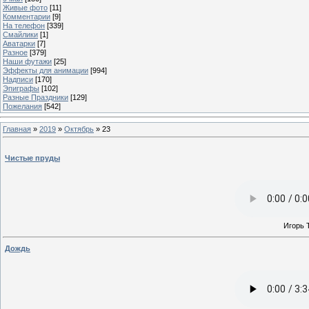
Живые фото
[11]
Комментарии
[9]
На телефон
[339]
Смайлики
[1]
Аватарки
[7]
Разное
[379]
Наши футажи
[25]
Эффекты для анимации
[994]
Надписи
[170]
Эпиграфы
[102]
Разные Праздники
[129]
Пожелания
[542]
Главная
»
2019
»
Октябрь
»
23
Чистые пруды
Игорь 
Дождь