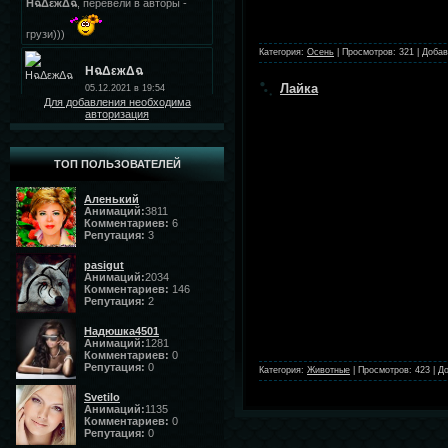
Категория:
Осень
|
Просмотров:
321
|
Добав
Лайка
Для добавления необходима
авторизация
ТОП ПОЛЬЗОВАТЕЛЕЙ
Аленький
Анимаций:
3811
Комментариев:
6
Репутация:
3
pasigut
Анимаций:
2034
Комментариев:
146
Репутация:
2
Надюшка4501
Анимаций:
1281
Комментариев:
0
Репутация:
0
Категория:
Животные
|
Просмотров:
423
|
До
Svetilo
Анимаций:
1135
Комментариев:
0
Репутация:
0