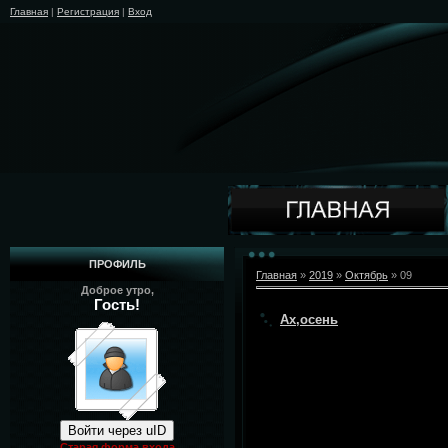
Главная
|
Регистрация
|
Вход
ПРОФИЛЬ
Главная
»
2019
»
Октябрь
»
09
Доброе утро,
Гость!
Ах,осень
Войти через uID
Старая форма входа