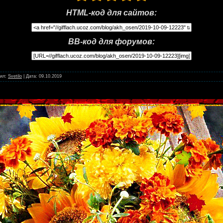
HTML-код для сайтов:
BB-код для форумов:
ил:
Svetilo
|
Дата:
09.10.2019