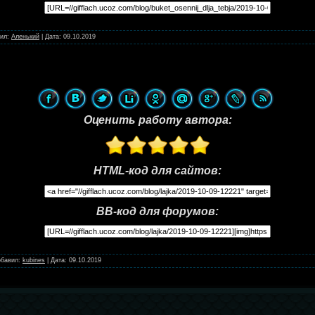
ил:
Аленький
|
Дата:
09.10.2019
Оценить работу автора:
HTML-код для сайтов:
BB-код для форумов:
бавил:
kubines
|
Дата:
09.10.2019