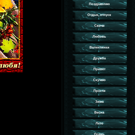
Поздравляю
Отдых, отпуск
Свечи
Любовь
Валентинки
Дружба
Привет
Скучаю
Прости
Зима
Весна
Лето
Осень