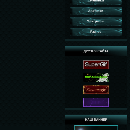
Смайлики
Аватарки
Эпиграфы
Разное
ДРУЗЬЯ САЙТА
НАШ БАННЕР