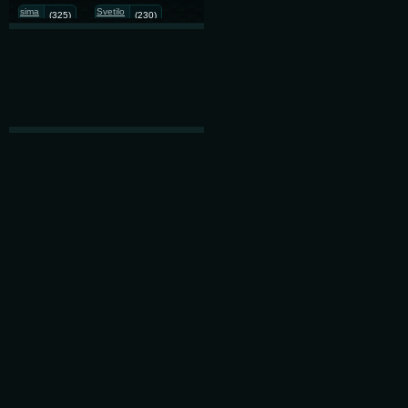
sima
Svetilo
(325)
(230)
GIF анимация
(190)
LEILA SHISHKINA.lelochka08
(152)
photo animated
(142)
painting
(138)
illustration
(129)
kartinka
love
(117)
(90)
christmas
8 марта
(87)
(82)
gifка
png
(67)
(56)
#animated
art
(50)
(47)
illustranion
flach
(46)
(45)
DiZa
Photography
(45)
(44)
cards
9 мая
(44)
(39)
lelochka08.gif.авторская
анимация
(38)
For You
(32)