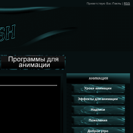
Приветствую Вас
Гость
|
RSS
АНИМАЦИЯ
Уроки анимации
Эффекты для анимации
Надписи
Пожелания
Доброе утро