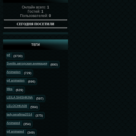
Онлайн всего:
1
Гостей:
1
Пользователей:
0
СЕГОДНЯ ПОСЕТИЛИ
ТЕГИ
gif
(3730)
Svetilo.авторская анимация
(890)
Animation
(729)
gif animation
(696)
Mira
(629)
LEILA SHISHKINA
(597)
LELOCHKA08
(564)
lady.serafima2014
(375)
Animated
(354)
gif animated
(349)