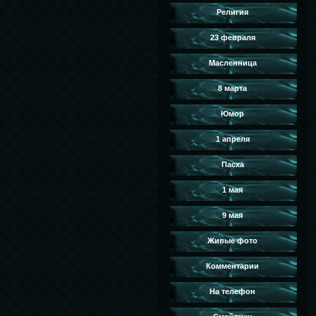
Религия
23 февраля
Масленница
8 марта
Юмор
1 апреля
Пасха
1 мая
9 мая
Живые фото
Комментарии
На телефон