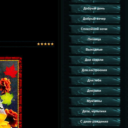
Добрый день
Добрый вечер
Спокойной ночи
Пятница
Выходные
Дни недели
Для настроения
Для тебя
Девушки
Мужчины
Дети, мультики
С днем рождения