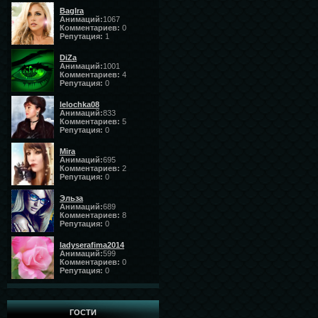
BagIra
Анимаций:
1067
Комментариев:
0
Репутация:
1
DiZa
Анимаций:
1001
Комментариев:
4
Репутация:
0
lelochka08
Анимаций:
833
Комментариев:
5
Репутация:
0
Mira
Анимаций:
695
Комментариев:
2
Репутация:
0
Эльза
Анимаций:
689
Комментариев:
8
Репутация:
0
ladyserafima2014
Анимаций:
599
Комментариев:
0
Репутация:
0
ГОСТИ