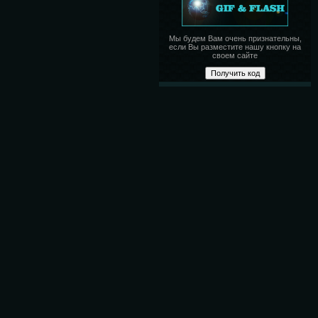
Мы будем Вам очень признательны,
если Вы разместите нашу кнопку на
своем сайте