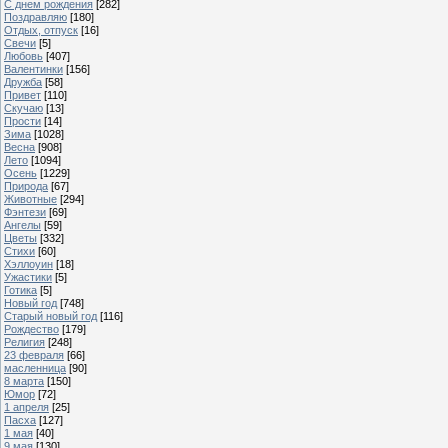
С днем рождения
[282]
Поздравляю
[180]
Отдых, отпуск
[16]
Свечи
[5]
Любовь
[407]
Валентинки
[156]
Дружба
[58]
Привет
[110]
Скучаю
[13]
Прости
[14]
Зима
[1028]
Весна
[908]
Лето
[1094]
Осень
[1229]
Природа
[67]
Животные
[294]
Фэнтези
[69]
Ангелы
[59]
Цветы
[332]
Стихи
[60]
Хэллоуин
[18]
Ужастики
[5]
Готика
[5]
Новый год
[748]
Старый новый год
[116]
Рождество
[179]
Религия
[248]
23 февраля
[66]
масленница
[90]
8 марта
[150]
Юмор
[72]
1 апреля
[25]
Пасха
[127]
1 мая
[40]
9 мая
[130]