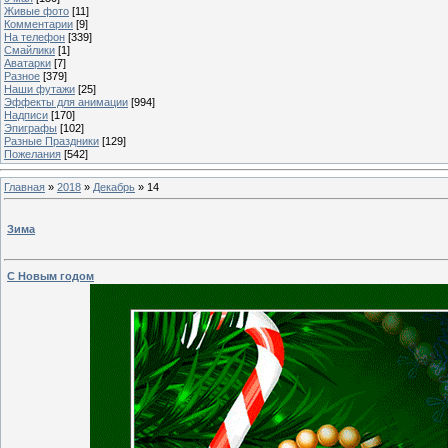
Живые фото
[11]
Комментарии
[9]
На телефон
[339]
Смайлики
[1]
Аватарки
[7]
Разное
[379]
Наши футажи
[25]
Эффекты для анимации
[994]
Надписи
[170]
Эпиграфы
[102]
Разные Праздники
[129]
Пожелания
[542]
Главная
»
2018
»
Декабрь
»
14
Зима
C Новым годом