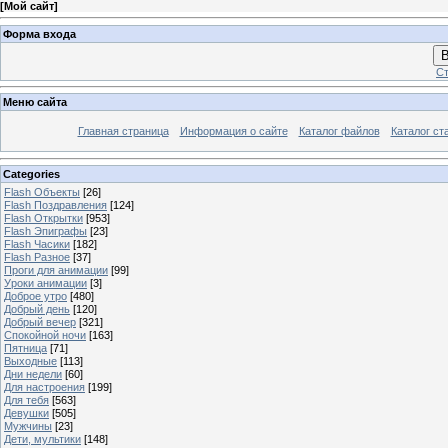
[
Мой сайт
]
Форма входа
В
Ст
Меню сайта
Главная страница
Информация о сайте
Каталог файлов
Каталог ст
Categories
Flash Объекты
[26]
Flash Поздравления
[124]
Flash Открытки
[953]
Flash Эпиграфы
[23]
Flash Часики
[182]
Flash Разное
[37]
Проги для анимации
[99]
Уроки анимации
[3]
Доброе утро
[480]
Добрый день
[120]
Добрый вечер
[321]
Спокойной ночи
[163]
Пятница
[71]
Выходные
[113]
Дни недели
[60]
Для настроения
[199]
Для тебя
[563]
Девушки
[505]
Мужчины
[23]
Дети, мультики
[148]