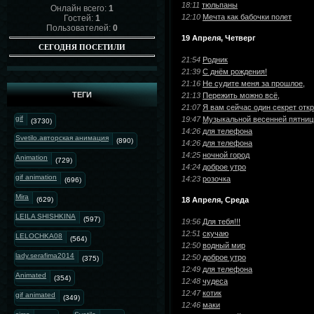
18:11
тюльпаны
Онлайн всего:
1
12:10
Мечта как бабочки полет
Гостей:
1
Пользователей:
0
19 Апреля, Четверг
СЕГОДНЯ ПОСЕТИЛИ
21:54
Родник
21:39
С днём рождения!
21:16
Не судите меня за прошлое,
ТЕГИ
21:13
Пережить можно всё,
21:07
Я вам сейчас один секрет отк
gif
19:47
Музыкальной весенней пятниц
(3730)
14:26
для телефона
Svetilo.авторская анимация
(890)
14:26
для телефона
14:25
ночной город
Animation
(729)
14:24
доброе утро
gif animation
14:23
розочка
(696)
Mira
(629)
18 Апреля, Среда
LEILA SHISHKINA
(597)
19:56
Для тебя!!!
12:51
скучаю
LELOCHKA08
(564)
12:50
водный мир
lady.serafima2014
12:50
доброе утро
(375)
12:49
для телефона
Animated
(354)
12:48
чудеса
12:47
котик
gif animated
(349)
12:46
маки