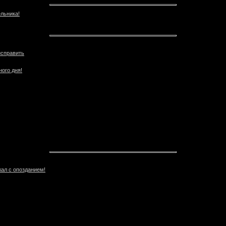
льника!
исправить
ного дня!
жал с опозданием!