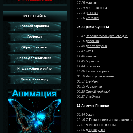
17:25
малыш
17:24
для телефона
17:23
розочка
МЕНЮ САЙТА
12:20
От меня
Главная страница
28 Апреля, Суббота
19:47
Весеннего воскресного дня!
Гостевая
12:50
девушка
12:48
для телефона
Обратная связь
12:47
коты
12:46
малыш
Проги для анимации
12:45
барашек
12:44
нежность
Информация о сайте
10:48
Теплого апреля!
03:39
Рай где ты живешь
Поиск по автору
03:37
1-е Мая!
03:35
Русалочка
03:29
Самой любимой!
03:27
Улыбнись
27 Апреля, Пятница
20:54
9мая
19:49
С Последними апрельскими в
17:01
Волшебного вечера!
17:00
Доброе утро!