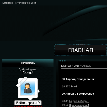
Главная
|
Регистрация
|
Вход
ПРОФИЛЬ
Главная
»
2018
»
Апрель
Добрый день,
Гость!
30 Апреля, Понедельник
19:37
1 Мая!
29 Апреля, Воскресенье
23:40
Ко дню победы !
Войти через uID
19:52
Прощай апрель!
Старая форма входа