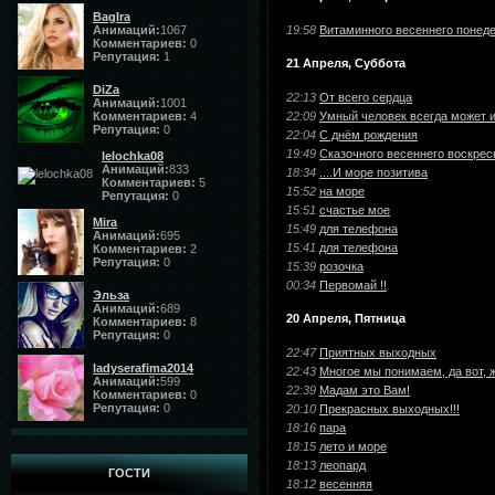
BagIra
Анимаций:
1067
19:58
Витаминного весеннего понеде
Комментариев:
0
Репутация:
1
21 Апреля, Суббота
DiZa
22:13
От всего сердца
Анимаций:
1001
Комментариев:
4
22:09
Умный человек всегда может 
Репутация:
0
22:04
С днём рождения
19:49
Сказочного весеннего воскрес
lelochka08
Анимаций:
833
18:34
....И море позитива
Комментариев:
5
15:52
на море
Репутация:
0
15:51
счастье мое
Mira
15:49
для телефона
Анимаций:
695
15:41
для телефона
Комментариев:
2
Репутация:
0
15:39
розочка
00:34
Первомай !!
Эльза
Анимаций:
689
20 Апреля, Пятница
Комментариев:
8
Репутация:
0
22:47
Приятных выходных
ladyserafima2014
22:43
Многое мы понимаем, да вот, 
Анимаций:
599
22:39
Мадам это Вам!
Комментариев:
0
Репутация:
0
20:10
Прекрасных выходных!!!
18:16
пара
18:15
лето и море
18:13
леопард
ГОСТИ
18:12
весенняя