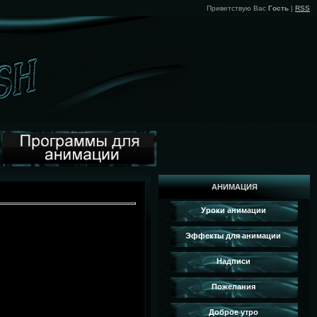
Приветствую Вас
Гость
|
RSS
АНИМАЦИЯ
Уроки анимации
Эффекты для анимации
Надписи
Пожелания
Доброе утро