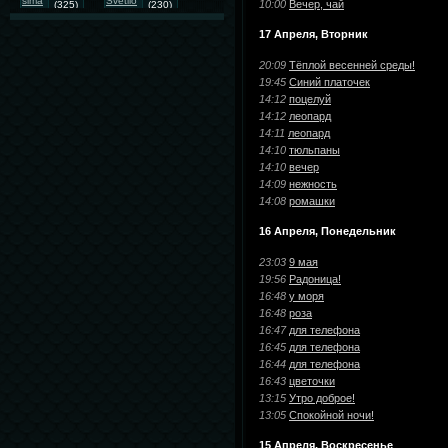
sima
Svetilo
10:00
Вечер, чай
(325)
(230)
GIF анимация
(190)
17 Апреля, Вторник
LEILA SHISHKINA.lelochka08
20:09
Тёплой весенней среды!
(152)
19:45
Синий платочек
photo animated
(142)
14:12
поцелуй
14:12
леопард
painting
(138)
14:11
леопард
illustration
14:10
тюльпаны
(129)
14:10
вечер
kartinka
love
(117)
(90)
14:09
нежность
14:08
ромашки
christmas
8 марта
(87)
(82)
16 Апреля, Понедельник
gifка
png
(67)
(56)
#animated
art
23:03
9 мая
(50)
(47)
19:56
Радоница!
illustranion
DiZa
(46)
(45)
16:48
у моря
16:48
роза
flach
cards
(45)
(44)
16:47
для телефона
Photography
16:45
для телефона
(44)
16:44
для телефона
9 мая
(39)
16:43
цветочки
13:15
Утро доброе!
lelochka08.gif.авторская
анимация
13:05
Спокойной ночи!
(38)
15 Апреля, Воскресенье
For You