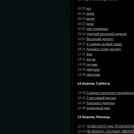
(32)
good morning
20:25
кот
(31)
20:24
море
photo
cat
(29)
(29)
20:23
ангел
20:22
розы
Coffee
(28)
20:20
для телефона
23 февраля
19:54
Удачной весенней недели!
(27)
18:57
Весенний десерт!
Hearthfire
(26)
18:27
У сирени особый запах
18:21
Радуйся этому вечеру
#instagram
snow
(24)
(24)
17:21
Фея
magic box
magiс
(23)
(20)
14:31
весна
14:30
скучаю
Autumn
Instagram
(20)
(18)
14:30
девушка
14:28
цветочки
cartoon
(18)
animated photo
14 Апреля, Суббота
(18)
Mila Marquis
(17)
19:39
Сладкого весеннего воскресно
16:41
Счастливой весны!
animation gif
(16)
16:19
Хорошего денечка
10:38
подводный мир
LEILA
SHISHKINA.ДЕВУШКА.РЕТРО
(16)
13 Апреля, Пятница
ludmila tkachewa
(16)
22:37
ЧУДЕСНОГО НАСТРОЕНИЯ В
Girl
new year
22:33
НЕ ВАЖНО СКОЛЬКО ДВЕРЕ
(16)
(15)