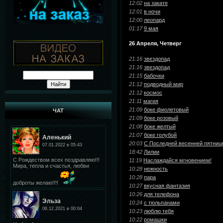
12:02
на закате
12:01
в ночи
12:00
леопард
01:17
9 мая
26 Апреля, Четверг
21:16
звездопад
21:16
звездопад
21:15
бабочки
21:12
подводный мир
21:12
космос
21:11
магия
21:09
боке фиолетовый
ЧАТ
21:09
боке розовый
21:08
боке желтый
21:07
боке голубой
20:03
С Последней весенней пятниц
18:42
Лилии
11:19
Наслаждайся мгновением!
10:28
нежность
10:28
пара
10:27
вкусная фантазия
10:26
для телефона
10:24
с тюльпанами
10:23
люблю тебя
10:22
ромашки