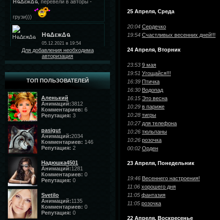
25 Апреля, Среда
20:04
Сердечко
19:54
Счастливых весенних дней!!!
24 Апреля, Вторник
Для добавления необходима
авторизация
23:53
9 мая
19:51
Угощайся!!!
ТОП ПОЛЬЗОВАТЕЛЕЙ
16:39
Птичка
16:30
Водопад
Аленький
16:15
Это весна
Анимаций:
3812
10:29
в париже
Комментариев:
6
10:28
тигры
Репутация:
3
10:27
для телефона
pasigut
10:26
тюльпаны
Анимаций:
2034
10:26
розочка
Комментариев:
146
Репутация:
2
00:02
Орден
Надюшка4501
23 Апреля, Понедельник
Анимаций:
1281
Комментариев:
0
19:46
Весеннего настроения!
Репутация:
0
11:06
хорошего дня
Svetilo
11:05
фантазия
Анимаций:
1135
11:05
розочка
Комментариев:
0
Репутация:
0
22 Апреля, Воскресенье