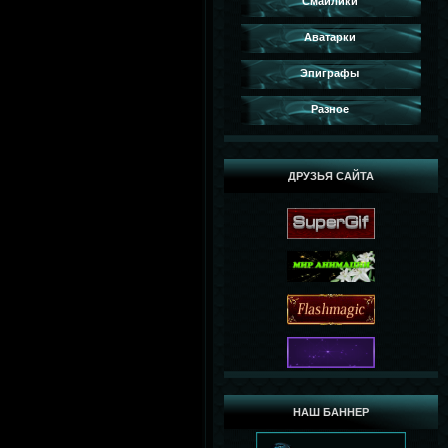
Смайлики
Аватарки
Эпиграфы
Разное
ДРУЗЬЯ САЙТА
НАШ БАННЕР