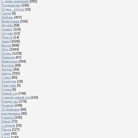
С днем рождения
[282]
Поздравляю
[180]
Отдых, отпуск
[16]
Свечи
[5]
Любовь
[407]
Валентинки
[156]
Дружба
[58]
Привет
[110]
Скучаю
[13]
Прости
[14]
Зима
[1028]
Весна
[908]
Лето
[1094]
Осень
[1229]
Природа
[67]
Животные
[294]
Фэнтези
[69]
Ангелы
[59]
Цветы
[332]
Стихи
[60]
Хэллоуин
[18]
Ужастики
[5]
Готика
[5]
Новый год
[748]
Старый новый год
[116]
Рождество
[179]
Религия
[248]
23 февраля
[66]
масленница
[90]
8 марта
[150]
Юмор
[72]
1 апреля
[25]
Пасха
[127]
1 мая
[40]
9 мая
[130]