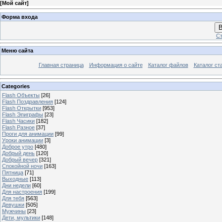
[
Мой сайт
]
Форма входа
В
Ст
Меню сайта
Главная страница
Информация о сайте
Каталог файлов
Каталог ст
Categories
Flash Объекты
[26]
Flash Поздравления
[124]
Flash Открытки
[953]
Flash Эпиграфы
[23]
Flash Часики
[182]
Flash Разное
[37]
Проги для анимации
[99]
Уроки анимации
[3]
Доброе утро
[480]
Добрый день
[120]
Добрый вечер
[321]
Спокойной ночи
[163]
Пятница
[71]
Выходные
[113]
Дни недели
[60]
Для настроения
[199]
Для тебя
[563]
Девушки
[505]
Мужчины
[23]
Дети, мультики
[148]