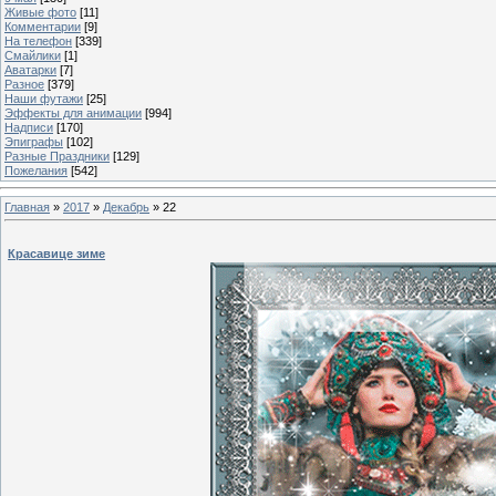
Живые фото
[11]
Комментарии
[9]
На телефон
[339]
Смайлики
[1]
Аватарки
[7]
Разное
[379]
Наши футажи
[25]
Эффекты для анимации
[994]
Надписи
[170]
Эпиграфы
[102]
Разные Праздники
[129]
Пожелания
[542]
Главная
»
2017
»
Декабрь
»
22
Красавице зиме