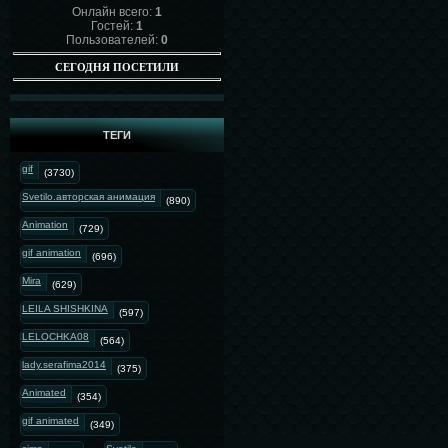
Онлайн всего:
1
Гостей:
1
Пользователей:
0
СЕГОДНЯ ПОСЕТИЛИ
ТЕГИ
gif
(3730)
Svetilo.авторская анимация
(890)
Animation
(729)
gif animation
(696)
Mira
(629)
LEILA SHISHKINA
(597)
LELOCHKA08
(564)
lady.serafima2014
(375)
Animated
(354)
gif animated
(349)