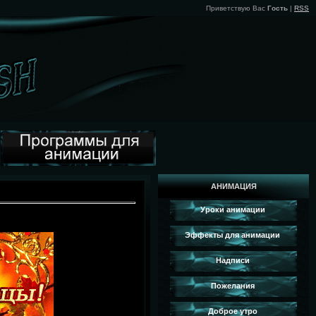
Приветствую Вас
Гость
|
RSS
АНИМАЦИЯ
Уроки анимации
Эффекты для анимации
Надписи
Пожелания
Доброе утро