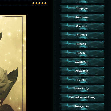
Природа
Животные
Фэнтези
Ангелы
Цветы
Стихи
Хэллоуин
Ужастики
Готика
Новый год
Старый новый год
Рождество