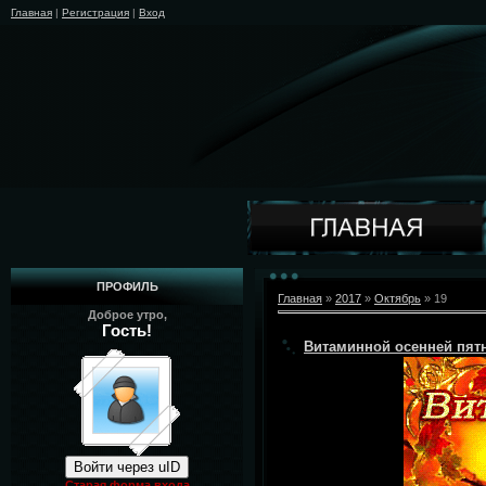
Главная
|
Регистрация
|
Вход
ПРОФИЛЬ
Главная
»
2017
»
Октябрь
»
19
Доброе утро,
Гость!
Витаминной осенней пят
Войти через uID
Старая форма входа