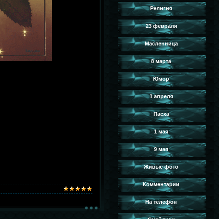
Религия
23 февраля
Масленница
8 марта
Юмор
1 апреля
Пасха
1 мая
9 мая
Живые фото
Комментарии
На телефон