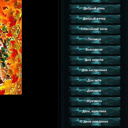
Добрый день
Добрый вечер
Спокойной ночи
Пятница
Выходные
Дни недели
Для настроения
Для тебя
Девушки
Мужчины
Дети, мультики
С днем рождения