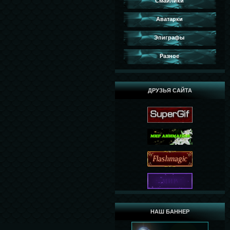
Смайлики
Аватарки
Эпиграфы
Разное
ДРУЗЬЯ САЙТА
НАШ БАННЕР