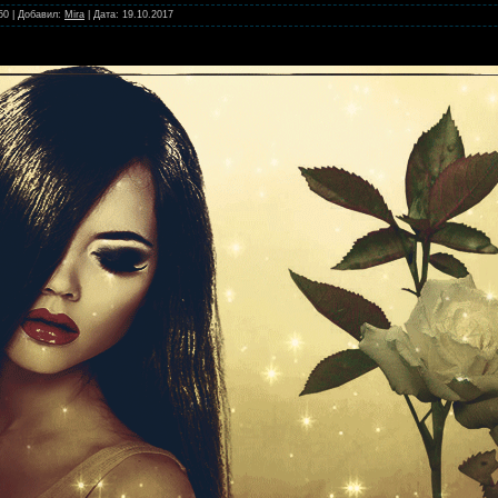
50
|
Добавил:
Mira
|
Дата:
19.10.2017