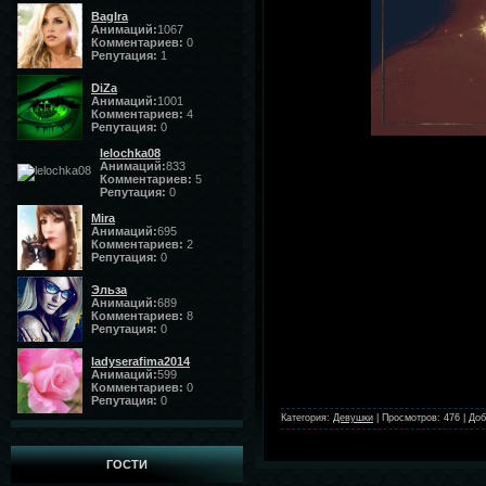
BagIra
Анимаций:
1067
Комментариев:
0
Репутация:
1
DiZa
Анимаций:
1001
Комментариев:
4
Репутация:
0
lelochka08
Анимаций:
833
Комментариев:
5
Репутация:
0
Mira
Анимаций:
695
Комментариев:
2
Репутация:
0
Эльза
Анимаций:
689
Комментариев:
8
Репутация:
0
ladyserafima2014
Анимаций:
599
Комментариев:
0
Репутация:
0
Категория:
Девушки
|
Просмотров:
476
|
Доб
ГОСТИ