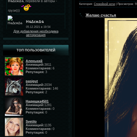
Категория:
Спокойной ночи
|
Просмотров:
5
Желаю счастья
Для добавления необходима
авторизация
ТОП ПОЛЬЗОВАТЕЛЕЙ
Аленький
Анимаций:
3811
Комментариев:
6
Репутация:
3
pasigut
Анимаций:
2034
Комментариев:
146
Репутация:
2
Надюшка4501
Анимаций:
1281
Комментариев:
0
Репутация:
0
Svetilo
Анимаций:
1135
Комментариев:
0
Репутация:
0