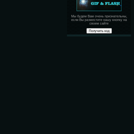
Мы будем Вам очень признательны,
если Вы разместите нашу кнопку на
своем сайте