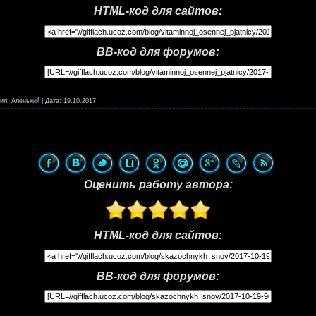
HTML-код для сайтов:
BB-код для форумов:
ил:
Аленький
|
Дата:
19.10.2017
Оценить работу автора:
HTML-код для сайтов:
BB-код для форумов: