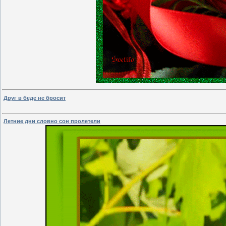
Друг в беде не бросит
Летние дни словно сон пролетели