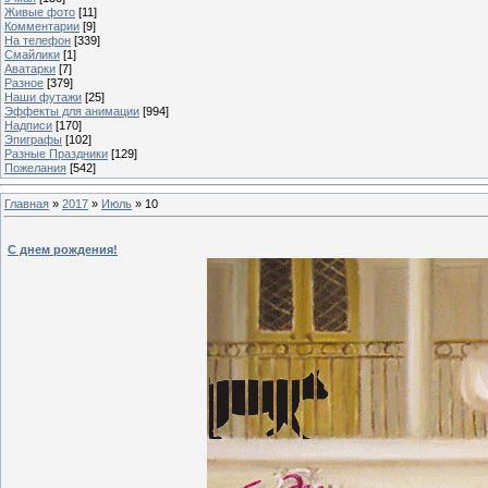
Живые фото
[11]
Комментарии
[9]
На телефон
[339]
Смайлики
[1]
Аватарки
[7]
Разное
[379]
Наши футажи
[25]
Эффекты для анимации
[994]
Надписи
[170]
Эпиграфы
[102]
Разные Праздники
[129]
Пожелания
[542]
Главная
»
2017
»
Июль
»
10
С днем рождения!