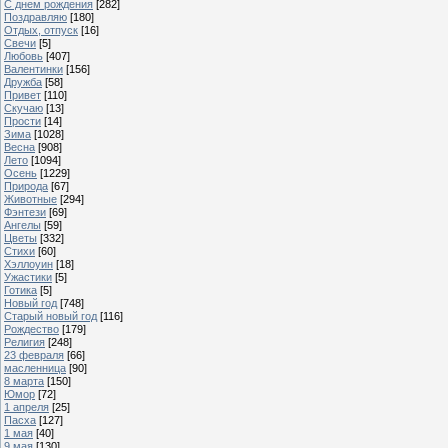
С днем рождения
[282]
Поздравляю
[180]
Отдых, отпуск
[16]
Свечи
[5]
Любовь
[407]
Валентинки
[156]
Дружба
[58]
Привет
[110]
Скучаю
[13]
Прости
[14]
Зима
[1028]
Весна
[908]
Лето
[1094]
Осень
[1229]
Природа
[67]
Животные
[294]
Фэнтези
[69]
Ангелы
[59]
Цветы
[332]
Стихи
[60]
Хэллоуин
[18]
Ужастики
[5]
Готика
[5]
Новый год
[748]
Старый новый год
[116]
Рождество
[179]
Религия
[248]
23 февраля
[66]
масленница
[90]
8 марта
[150]
Юмор
[72]
1 апреля
[25]
Пасха
[127]
1 мая
[40]
9 мая
[130]