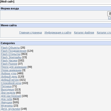
[
Мой сайт
]
Форма входа
В
Ст
Меню сайта
Главная страница
Информация о сайте
Каталог файлов
Каталог ст
Categories
Flash Объекты
[26]
Flash Поздравления
[124]
Flash Открытки
[953]
Flash Эпиграфы
[23]
Flash Часики
[182]
Flash Разное
[37]
Проги для анимации
[99]
Уроки анимации
[3]
Доброе утро
[480]
Добрый день
[120]
Добрый вечер
[321]
Спокойной ночи
[163]
Пятница
[71]
Выходные
[113]
Дни недели
[60]
Для настроения
[199]
Для тебя
[563]
Девушки
[505]
Мужчины
[23]
Дети, мультики
[148]