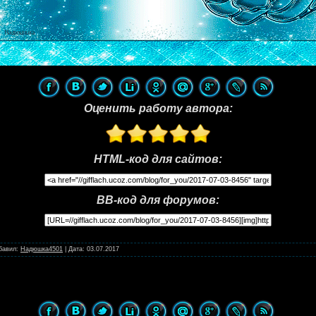
Оценить работу автора:
HTML-код для сайтов:
BB-код для форумов:
бавил:
Надюшка4501
|
Дата:
03.07.2017