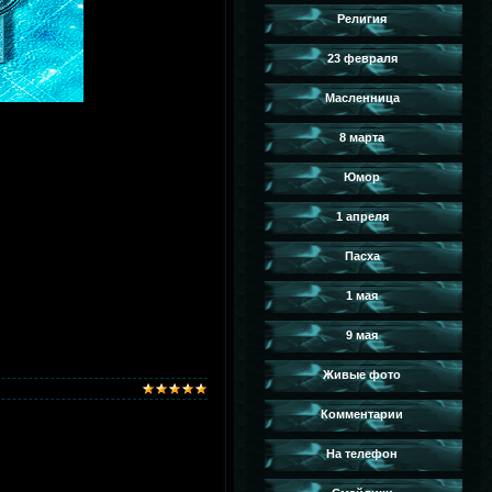
Религия
23 февраля
Масленница
8 марта
Юмор
1 апреля
Пасха
1 мая
9 мая
Живые фото
Комментарии
На телефон