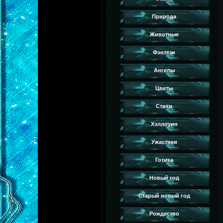
Природа
Животные
Фэнтези
Ангелы
Цветы
Стихи
Хэллоуин
Ужастики
Готика
Новый год
Старый новый год
Рождество