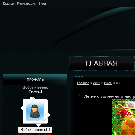
Главная
|
Регистрация
|
Вход
ПРОФИЛЬ
Главная
»
2017
»
Июль
»
03
Добрый вечер,
Гость!
Летнего солнечного наст
Войти через uID
Старая форма входа