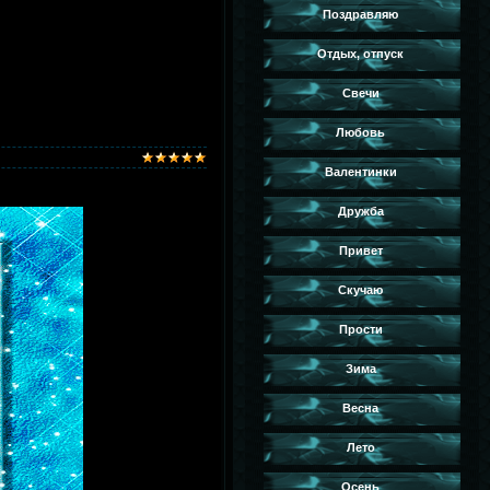
Поздравляю
Отдых, отпуск
Свечи
Любовь
Валентинки
Дружба
Привет
Скучаю
Прости
Зима
Весна
Лето
Осень