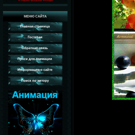
МЕНЮ САЙТА
Главная страница
Гостевая
Обратная связь
Проги для анимации
Информация о сайте
Поиск по автору