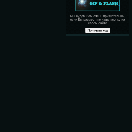
Мы будем Вам очень признательны,
если Вы разместите нашу кнопку на
своем сайте