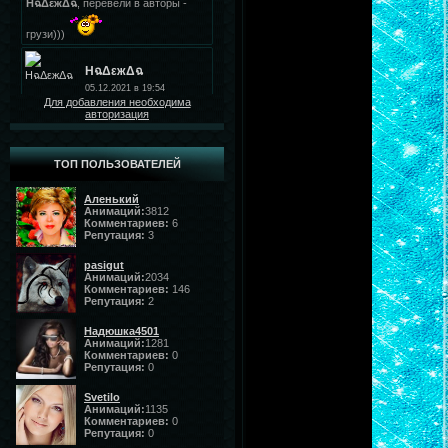
Для добавления необходима
авторизация
ТОП ПОЛЬЗОВАТЕЛЕЙ
Аленький
Анимаций:
3812
Комментариев:
6
Репутация:
3
pasigut
Анимаций:
2034
Комментариев:
146
Репутация:
2
Надюшка4501
Анимаций:
1281
Комментариев:
0
Репутация:
0
Svetilo
Анимаций:
1135
Комментариев:
0
Репутация:
0