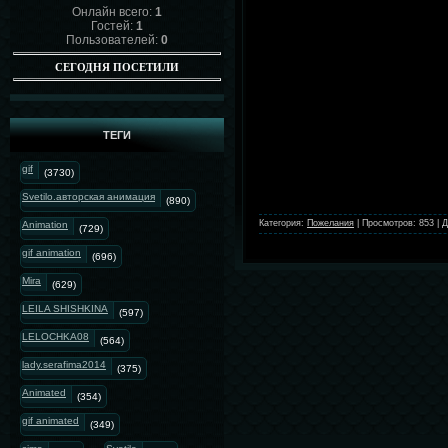
Онлайн всего:
1
Гостей:
1
Пользователей:
0
СЕГОДНЯ ПОСЕТИЛИ
ТЕГИ
gif
(3730)
Svetilo.авторская анимация
(890)
Категория:
Пожелания
|
Просмотров:
853
|
Д
Animation
(729)
gif animation
(696)
Mira
(629)
LEILA SHISHKINA
(597)
LELOCHKA08
(564)
lady.serafima2014
(375)
Animated
(354)
gif animated
(349)