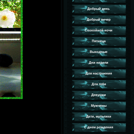
Добрый день
Добрый вечер
Спокойной ночи
Пятница
Выходные
Дни недели
Для настроения
Для тебя
Девушки
Мужчины
Дети, мультики
С днем рождения