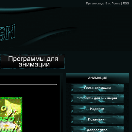
Приветствую Вас
Гость
|
RSS
АНИМАЦИЯ
Уроки анимации
Эффекты для анимации
Надписи
Пожелания
Доброе утро