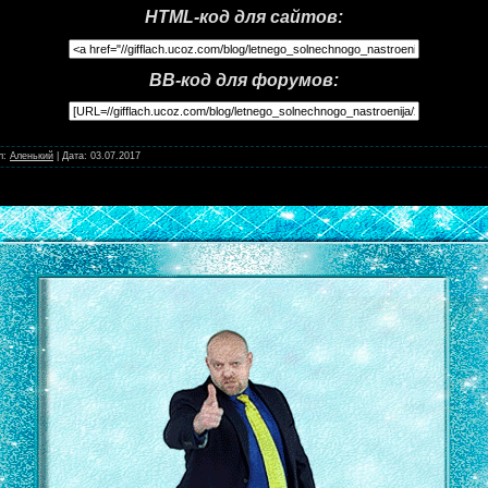
HTML-код для сайтов:
BB-код для форумов:
л:
Аленький
|
Дата:
03.07.2017