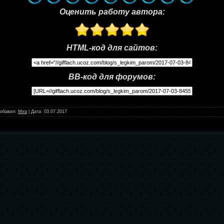
Оценить работу автора:
HTML-код для сайтов:
BB-код для форумов:
обавил:
Mira
|
Дата:
03.07.2017