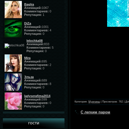
BagIra
Анимаций:
1067
Комментариев:
0
Репутация:
1
DiZa
Анимаций:
1001
Комментариев:
4
Репутация:
0
lelochka08
Анимаций:
833
Комментариев:
5
Репутация:
0
Mira
Анимаций:
695
Комментариев:
2
Репутация:
0
Эльза
Анимаций:
689
Комментариев:
8
Репутация:
0
ladyserafima2014
Анимаций:
599
Категория:
Мужчины
|
Просмотров:
762
|
До
Комментариев:
0
Репутация:
0
С легким паром
ГОСТИ