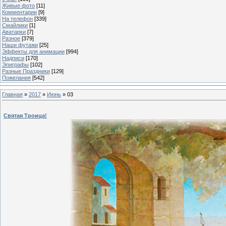
Живые фото
[11]
Комментарии
[9]
На телефон
[339]
Смайлики
[1]
Аватарки
[7]
Разное
[379]
Наши футажи
[25]
Эффекты для анимации
[994]
Надписи
[170]
Эпиграфы
[102]
Разные Праздники
[129]
Пожелания
[542]
Главная
»
2017
»
Июнь
»
03
Святая Троица!