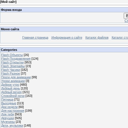
[
Мой сайт
]
Форма входа
В
Ст
Меню сайта
Главная страница
Информация о сайте
Каталог файлов
Каталог ст
Categories
Flash Объекты
[26]
Flash Поздравления
[124]
Flash Открытки
[953]
Flash Эпиграфы
[23]
Flash Часики
[182]
Flash Разное
[37]
Проги для анимации
[99]
Уроки анимации
[3]
Доброе утро
[480]
Добрый день
[120]
Добрый вечер
[321]
Спокойной ночи
[163]
Пятница
[71]
Выходные
[113]
Дни недели
[60]
Для настроения
[199]
Для тебя
[563]
Девушки
[505]
Мужчины
[23]
Дети, мультики
[148]