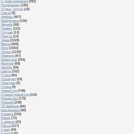
С днем рождения
[282]
Поздравляю
[180]
Отдых, отпуск
[16]
Свечи
[5]
Любовь
[407]
Валентинки
[156]
Дружба
[58]
Привет
[110]
Скучаю
[13]
Прости
[14]
Зима
[1028]
Весна
[908]
Лето
[1093]
Осень
[1229]
Природа
[67]
Животные
[294]
Фэнтези
[69]
Ангелы
[59]
Цветы
[332]
Стихи
[60]
Хэллоуин
[18]
Ужастики
[5]
Готика
[5]
Новый год
[748]
Старый новый год
[116]
Рождество
[179]
Религия
[248]
23 февраля
[66]
масленница
[90]
8 марта
[150]
Юмор
[72]
1 апреля
[25]
Пасха
[127]
1 мая
[40]
9 мая
[130]