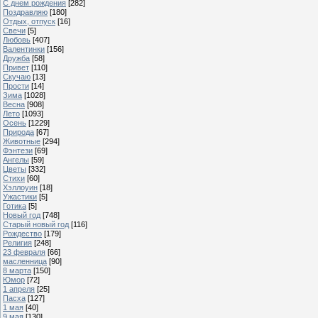
С днем рождения
[282]
Поздравляю
[180]
Отдых, отпуск
[16]
Свечи
[5]
Любовь
[407]
Валентинки
[156]
Дружба
[58]
Привет
[110]
Скучаю
[13]
Прости
[14]
Зима
[1028]
Весна
[908]
Лето
[1093]
Осень
[1229]
Природа
[67]
Животные
[294]
Фэнтези
[69]
Ангелы
[59]
Цветы
[332]
Стихи
[60]
Хэллоуин
[18]
Ужастики
[5]
Готика
[5]
Новый год
[748]
Старый новый год
[116]
Рождество
[179]
Религия
[248]
23 февраля
[66]
масленница
[90]
8 марта
[150]
Юмор
[72]
1 апреля
[25]
Пасха
[127]
1 мая
[40]
9 мая
[130]