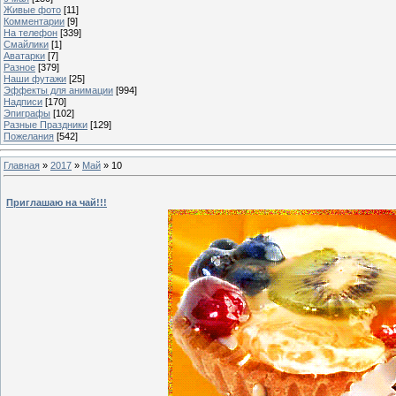
Живые фото
[11]
Комментарии
[9]
На телефон
[339]
Смайлики
[1]
Аватарки
[7]
Разное
[379]
Наши футажи
[25]
Эффекты для анимации
[994]
Надписи
[170]
Эпиграфы
[102]
Разные Праздники
[129]
Пожелания
[542]
Главная
»
2017
»
Май
»
10
Приглашаю на чай!!!