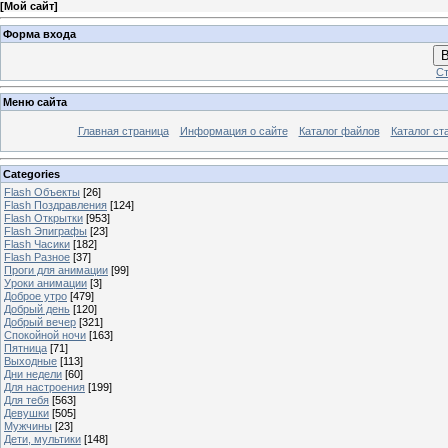
[
Мой сайт
]
Форма входа
В
Ст
Меню сайта
Главная страница
Информация о сайте
Каталог файлов
Каталог ст
Categories
Flash Объекты
[26]
Flash Поздравления
[124]
Flash Открытки
[953]
Flash Эпиграфы
[23]
Flash Часики
[182]
Flash Разное
[37]
Проги для анимации
[99]
Уроки анимации
[3]
Доброе утро
[479]
Добрый день
[120]
Добрый вечер
[321]
Спокойной ночи
[163]
Пятница
[71]
Выходные
[113]
Дни недели
[60]
Для настроения
[199]
Для тебя
[563]
Девушки
[505]
Мужчины
[23]
Дети, мультики
[148]