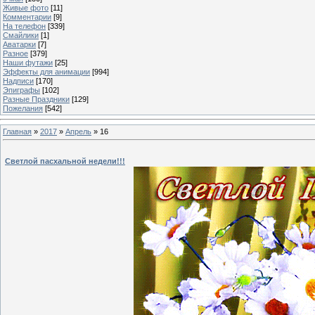
Живые фото
[11]
Комментарии
[9]
На телефон
[339]
Смайлики
[1]
Аватарки
[7]
Разное
[379]
Наши футажи
[25]
Эффекты для анимации
[994]
Надписи
[170]
Эпиграфы
[102]
Разные Праздники
[129]
Пожелания
[542]
Главная
»
2017
»
Апрель
»
16
Светлой пасхальной недели!!!