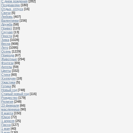
С днем рождения
[282]
Поздравляю
[180]
Отдых, отпуск
[16]
Свечи
[5]
Любовь
[407]
Валентинки
[156]
Дружба
[58]
Привет
[110]
Скучаю
[13]
Прости
[14]
Зима
[1028]
Весна
[908]
Лето
[1095]
Осень
[1229]
Природа
[67]
Животные
[294]
Фэнтези
[69]
Ангелы
[59]
Цветы
[332]
Стихи
[60]
Хэллоуин
[18]
Ужастики
[5]
Готика
[5]
Новый год
[748]
Старый новый год
[116]
Рождество
[179]
Религия
[248]
23 февраля
[66]
масленница
[90]
8 марта
[150]
Юмор
[72]
1 апреля
[25]
Пасха
[127]
1 мая
[40]
9 мая
[130]