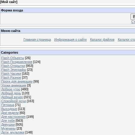
[
Мой сайт
]
Форма входа
В
Ст
Меню сайта
Главная страница
Информация о сайте
Каталог файлов
Каталог ст
Categories
Flash Объекты
[26]
Flash Поздравления
[124]
Flash Открытки
[953]
Flash Эпиграфы
[23]
Flash Часики
[182]
Flash Разное
[37]
Проги для анимации
[99]
Уроки анимации
[3]
Доброе утро
[480]
Добрый день
[120]
Добрый вечер
[321]
Спокойной ночи
[163]
Пятница
[71]
Выходные
[113]
Дни недели
[60]
Для настроения
[199]
Для тебя
[563]
Девушки
[505]
Мужчины
[23]
Дети, мультики
[148]