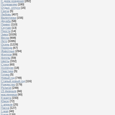
С днем рождения
[282]
Поздравляю
[180]
Отдых, отпуск
[16]
Свечи
[5]
Любовь
[407]
Валентинки
[156]
Дружба
[58]
Привет
[110]
Скучаю
[13]
Прости
[14]
Зима
[1028]
Весна
[908]
Лето
[1095]
Осень
[1229]
Природа
[67]
Животные
[294]
Фэнтези
[69]
Ангелы
[59]
Цветы
[332]
Стихи
[60]
Хэллоуин
[18]
Ужастики
[5]
Готика
[5]
Новый год
[748]
Старый новый год
[116]
Рождество
[179]
Религия
[248]
23 февраля
[66]
масленница
[90]
8 марта
[150]
Юмор
[72]
1 апреля
[25]
Пасха
[127]
1 мая
[40]
9 мая
[130]