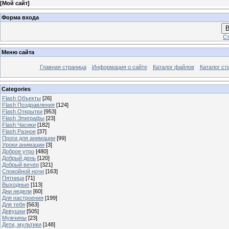
[
Мой сайт
]
Форма входа
В
Ст
Меню сайта
Главная страница
Информация о сайте
Каталог файлов
Каталог ст
Categories
Flash Объекты
[26]
Flash Поздравления
[124]
Flash Открытки
[953]
Flash Эпиграфы
[23]
Flash Часики
[182]
Flash Разное
[37]
Проги для анимации
[99]
Уроки анимации
[3]
Доброе утро
[480]
Добрый день
[120]
Добрый вечер
[321]
Спокойной ночи
[163]
Пятница
[71]
Выходные
[113]
Дни недели
[60]
Для настроения
[199]
Для тебя
[563]
Девушки
[505]
Мужчины
[23]
Дети, мультики
[148]