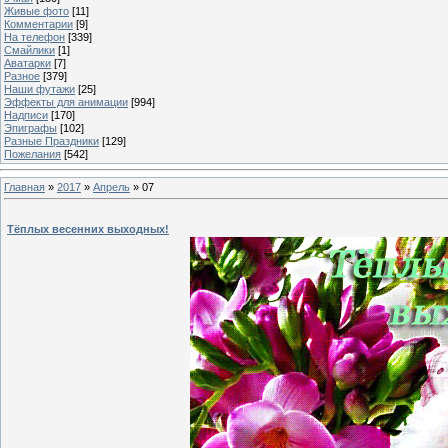
Живые фото
[11]
Комментарии
[9]
На телефон
[339]
Смайлики
[1]
Аватарки
[7]
Разное
[379]
Наши футажи
[25]
Эффекты для анимации
[994]
Надписи
[170]
Эпиграфы
[102]
Разные Праздники
[129]
Пожелания
[542]
Главная
»
2017
»
Апрель
»
07
Тёплых весенних выходных!